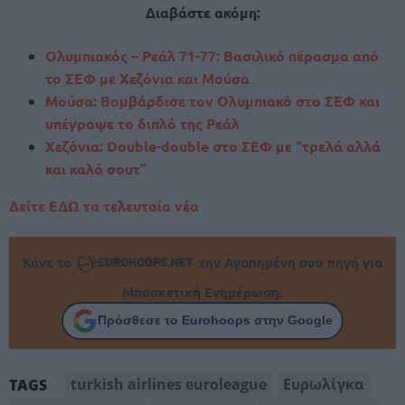
Διαβάστε ακόμη:
Ολυμπιακός – Ρεάλ 71-77: Βασιλικό πέρασμα από
το ΣΕΦ με Χεζόνια και Μούσα
Μούσα: Βομβάρδισε τον Ολυμπιακό στο ΣΕΦ και
υπέγραψε το διπλό της Ρεάλ
Χεζόνια: Double-double στο ΣΕΦ με “τρελά αλλά
και καλά σουτ”
Δείτε ΕΔΩ τα τελευταία νέα
Κάνε το
την Αγαπημένη σου πηγή για
Μπασκετική Ενημέρωση.
Πρόσθεσε το Eurohoops στην Google
turkish airlines euroleague
Ευρωλίγκα
TAGS