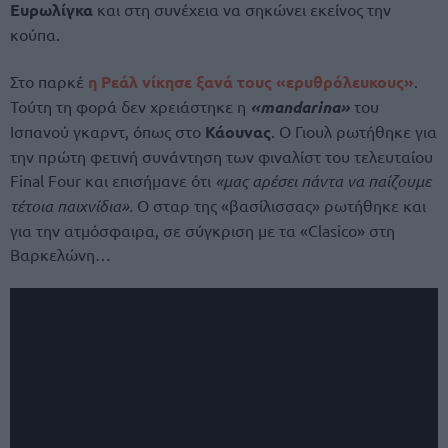
Ευρωλίγκα
και στη συνέχεια να σηκώνει εκείνος την
κούπα.
Στο παρκέ
η Ρεάλ νίκησε ξανά τους «ερυθρόλευκους»
.
Τούτη τη φορά δεν χρειάστηκε η
«mandarina»
του
Ισπανού γκαρντ, όπως στο
Κάουνας
. Ο Γιουλ ρωτήθηκε για
την πρώτη φετινή συνάντηση των φιναλίστ του τελευταίου
Final Four και επισήμανε ότι
«μας αρέσει πάντα να παίζουμε
τέτοια παιχνίδια».
Ο σταρ της «βασίλισσας» ρωτήθηκε και
για την ατμόσφαιρα, σε σύγκριση με τα «Clasico» στη
Βαρκελώνη…