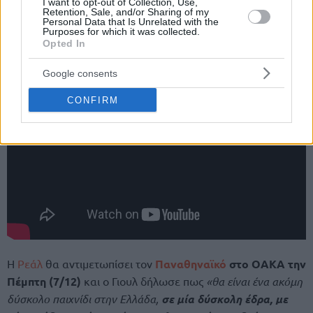
I want to opt-out of Collection, Use,
Retention, Sale, and/or Sharing of my
Personal Data that Is Unrelated with the
Purposes for which it was collected.
Opted In
Google consents
CONFIRM
Η
Ρεάλ
θα αντιμετωπίσει τον
Παναθηναϊκό
στο ΟΑΚΑ την
Πέμπτη (7/12)
και ο Γιουλ δήλωσε πως
«θα είναι ένα ακόμη
δύσκολο παιχνίδι στην Ελλάδα,
σε μία δύσκολη έδρα, με