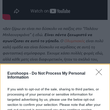
«Δεν ξέρω αν είναι πιο δύσκολο να παίζεις στο “Παλάου
Μπλαουγκράνα” ή εδώ.
Είναι πάντα ξεχωριστό να
αγωνίζεσαι σε αυτό το γήπεδο.
Ο
Ολυμπιακός
είναι πολύ
καλή ομάδα και είναι δύσκολο να κερδίσεις σε αυτή τη
φανταστική ατμόσφαιρα. Έχουμε χάσει πολλές φορές εδώ,
αλλά κάθε ματς είναι διαφορετικό»
, ήταν το σχόλιό του,
μιλώντας και για το επόμενο ματς των Μαδριλένων, πάλι
στην Αθήνα.
Eurohoops -
Do Not Process My Personal
Information
If you wish to opt-out of the sale, sharing to third parties, or
processing of your personal or sensitive information for
targeted advertising by us, please use the below opt-out
section to confirm your selection. Please note that after your
opt-out request is processed you may continue seeing