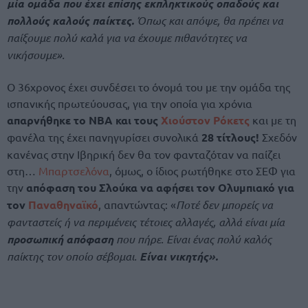
μία ομάδα που έχει επίσης εκπληκτικούς οπαδούς και
πολλούς καλούς παίκτες.
Όπως και απόψε, θα πρέπει να
παίξουμε πολύ καλά για να έχουμε πιθανότητες να
νικήσουμε».
Ο 36χρονος έχει συνδέσει το όνομά του με την ομάδα της
ισπανικής πρωτεύουσας, για την οποία για χρόνια
απαρνήθηκε το ΝΒΑ και τους
Χιούστον Ρόκετς
και με τη
φανέλα της έχει πανηγυρίσει συνολικά
28 τίτλους!
Σχεδόν
κανένας στην Ιβηρική δεν θα τον φανταζόταν να παίζει
στη…
Μπαρτσελόνα
, όμως, ο ίδιος ρωτήθηκε στο ΣΕΦ για
την
απόφαση του Σλούκα να αφήσει τον Ολυμπιακό για
τον
Παναθηναϊκό
, απαντώντας: «
Ποτέ δεν μπορείς να
φανταστείς ή να περιμένεις τέτοιες αλλαγές, αλλά είναι μία
προσωπική απόφαση
που πήρε. Είναι ένας πολύ καλός
παίκτης τον οποίο σέβομαι.
Είναι νικητής».