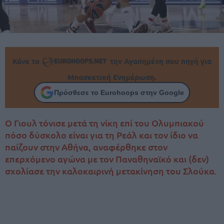
Κάνε το
την Αγαπημένη σου πηγή για
Μπασκετική Ενημέρωση.
Πρόσθεσε το Eurohoops στην Google
Ο Γιουλ τόνισε μετά τη νίκη επί του Ολυμπιακού
πόσο δύσκολο είναι για τη Ρεάλ και τον ίδιο να
παίζουν στην Αθήνα, αναφέρθηκε στον
επερχόμενο αγώνα με τον Παναθηναϊκό και (δεν)
σχολίασε την καλοκαιρινή μετακίνηση του Σλούκα.