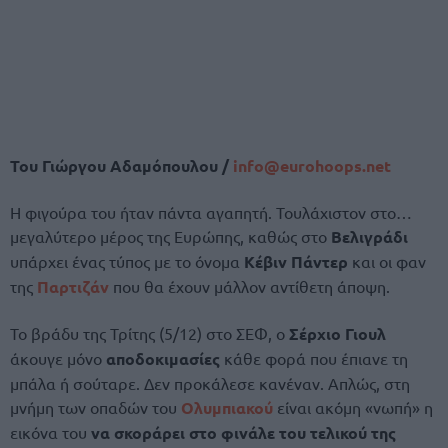
Του Γιώργου Αδαμόπουλου /
info@
eurohoops.
net
Η φιγούρα του ήταν πάντα αγαπητή. Τουλάχιστον στο…
μεγαλύτερο μέρος της Ευρώπης, καθώς στο
Βελιγράδι
υπάρχει ένας τύπος με το όνομα
Κέβιν Πάντερ
και οι φαν
της
Παρτιζάν
που θα έχουν μάλλον αντίθετη άποψη.
Το βράδυ της Τρίτης (5/12) στο ΣΕΦ, ο
Σέρχιο Γιουλ
άκουγε μόνο
αποδοκιμασίες
κάθε φορά που έπιανε τη
μπάλα ή σούταρε. Δεν προκάλεσε κανέναν. Απλώς, στη
μνήμη των οπαδών του
Ολυμπιακού
είναι ακόμη «νωπή» η
εικόνα του
να σκοράρει στο φινάλε του τελικού της