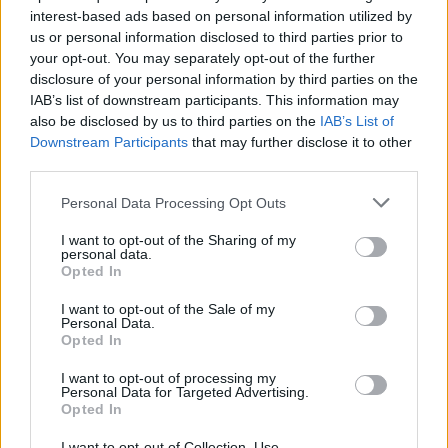
interest-based ads based on personal information utilized by
us or personal information disclosed to third parties prior to
your opt-out. You may separately opt-out of the further
disclosure of your personal information by third parties on the
IAB’s list of downstream participants. This information may
also be disclosed by us to third parties on the
IAB’s List of
Downstream Participants
that may further disclose it to other
third parties.
Please note that this website/app uses one or more Google
Personal Data Processing Opt Outs
services and may gather and store information including but
not limited to your visit or usage behaviour. You may click to
I want to opt-out of the Sharing of my
personal data.
grant or deny consent to Google and its third-party tags to
3η Αγωνιστική:
Opted In
use your data for below specified purposes in below Google
Τρίτη (15/10): Παρί –
Παναθηναϊκός
consent section.
I want to opt-out of the Sale of my
Τρίτη (15/10):
Ολυμπιακός
–
Αρμάνι
Personal Data.
Opted In
4η Αγωνιστική:
I want to opt-out of processing my
Πέμπτη: (17/10):
Ρεάλ Μαδρίτης
– Παναθηναϊκός
Personal Data for Targeted Advertising.
Opted In
Παρασκευή (18/10):
Εφές
– Ολυμπιακός
I want to opt-out of Collection, Use,