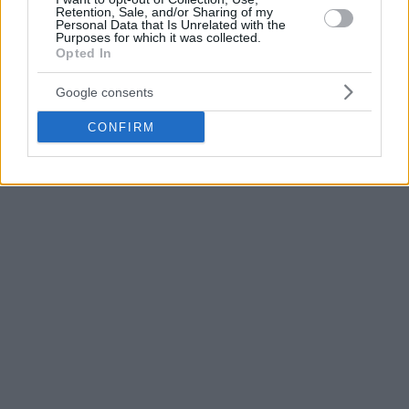
9η Αγωνιστική:
Retention, Sale, and/or Sharing of my
Personal Data that Is Unrelated with the
Τρίτη (12/11): Ολυμπιακός –
Βιλερμπάν
Purposes for which it was collected.
Opted In
Τρίτη (12/11): Παναθηναϊκός – Μακάμπι
Google consents
CONFIRM