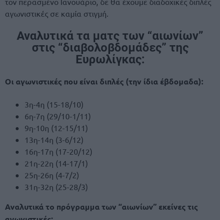
τον περασμένο Ιανουάριο, δε θα έχουμε διαδοχικές διπλές
αγωνιστικές σε καμία στιγμή.
Αναλυτικά τα ματς των “αιωνίων”
στις “διαβολοβδομάδες” της
Ευρωλίγκας:
Οι αγωνιστικές που είναι διπλές (την ίδια έβδομαδα):
3η-4η (15-18/10)
6η-7η (29/10-1/11)
9η-10η (12-15/11)
13η-14η (3-6/12)
16η-17η (17-20/12)
21η-22η (14-17/1)
25η-26η (4-7/2)
31η-32η (25-28/3)
Αναλυτικά το πρόγραμμα των “αιωνίων” εκείνες τις
αγωνιστικές: