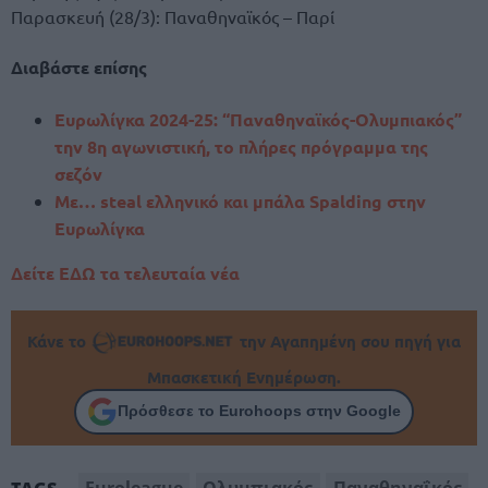
Παρασκευή (28/3): Παναθηναϊκός – Παρί
Διαβάστε επίσης
Ευρωλίγκα 2024-25: “Παναθηναϊκός-Ολυμπιακός”
την 8η αγωνιστική, το πλήρες πρόγραμμα της
σεζόν
Με… steal ελληνικό και μπάλα Spalding στην
Ευρωλίγκα
Δείτε ΕΔΩ τα τελευταία νέα
Κάνε το
την Αγαπημένη σου πηγή για
Μπασκετική Ενημέρωση.
Πρόσθεσε το Eurohoops στην Google