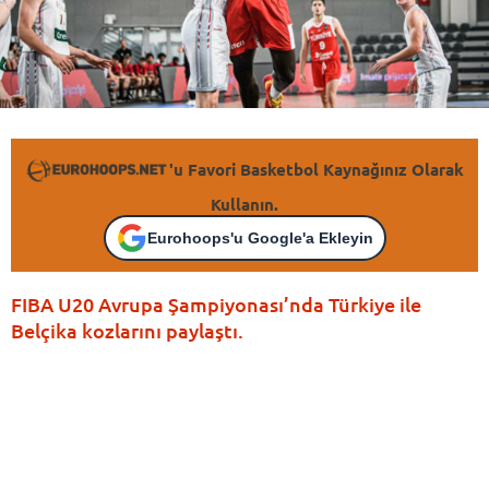
'u Favori Basketbol Kaynağınız Olarak
Kullanın.
Eurohoops'u Google'a Ekleyin
FIBA U20 Avrupa Şampiyonası’nda Türkiye ile
Belçika kozlarını paylaştı.