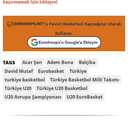
kaçırmamak için tıklayın!
'u Favori Basketbol Kaynağınız Olarak
Kullanın.
Eurohoops'u Google'a Ekleyin
Acar Şen
Adem Bona
Belçika
TAGS
David Mutaf
Eurobasket
Türkiye
turkiye basketbol
Türkiye Basketbol Milli Takımı
Türkiye U20
Türkiye U20 Basketbol
U20 Avrupa Şampiyonası
U20 EuroBasket