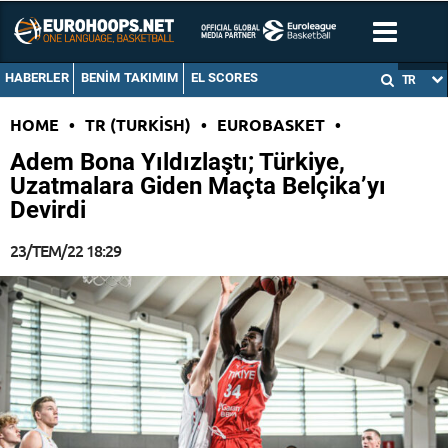
HABERLER
BENIM TAKIMIM
EL SCORES
TR
HOME
•
TR (TURKISH)
•
EUROBASKET
•
Adem Bona Yıldızlaştı; Türkiye,
Uzatmalara Giden Maçta Belçika’yı
Devirdi
23/TEM/22 18:29