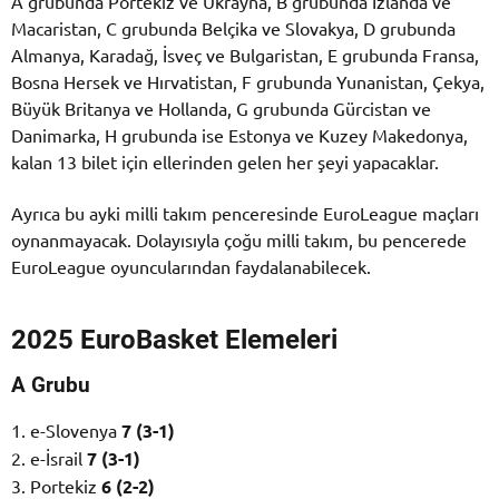
A grubunda Portekiz ve Ukrayna, B grubunda İzlanda ve
Macaristan, C grubunda Belçika ve Slovakya, D grubunda
Almanya, Karadağ, İsveç ve Bulgaristan, E grubunda Fransa,
Bosna Hersek ve Hırvatistan, F grubunda Yunanistan, Çekya,
Büyük Britanya ve Hollanda, G grubunda Gürcistan ve
Danimarka, H grubunda ise Estonya ve Kuzey Makedonya,
kalan 13 bilet için ellerinden gelen her şeyi yapacaklar.
Ayrıca bu ayki milli takım penceresinde EuroLeague maçları
oynanmayacak. Dolayısıyla çoğu milli takım, bu pencerede
EuroLeague oyuncularından faydalanabilecek.
2025 EuroBasket Elemeleri
A Grubu
1. e-Slovenya
7 (3-1)
2. e-İsrail
7 (3-1)
3. Portekiz
6 (2-2)