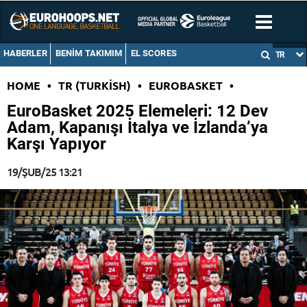
HABERLER
BENIM TAKIMIM
EL SCORES
TR
HOME
•
TR (TURKISH)
•
EUROBASKET
•
EuroBasket 2025 Elemeleri: 12 Dev
Adam, Kapanışı İtalya ve İzlanda’ya
Karşı Yapıyor
19/ŞUB/25 13:21