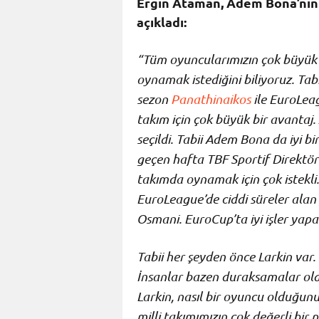
Ergin Ataman, Adem Bona’nın
açıkladı:
“Tüm oyuncularımızın çok büyük 
oynamak istediğini biliyoruz. Ta
sezon
Panathinaikos
ile EuroLea
takım için çok büyük bir avantaj.
seçildi. Tabii Adem Bona da iyi b
geçen hafta TBF Sportif Direktör
takımda oynamak için çok istekli.
EuroLeague’de ciddi süreler alan
Osmani. EuroCup’ta iyi işler yap
Tabii her şeyden önce Larkin var
İnsanlar bazen duraksamalar oldu
Larkin, nasıl bir oyuncu olduğunu
milli takımımızın çok değerli bir