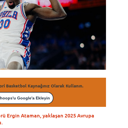
ori Basketbol Kaynağınız Olarak Kullanın.
hoops'u Google'a Ekleyin
örü Ergin Ataman, yaklaşan 2025 Avrupa
u.