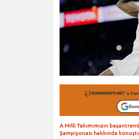
'u Fav
Euro
A Milli Takımımızın başantren
Şampiyonası hakkında konuşt