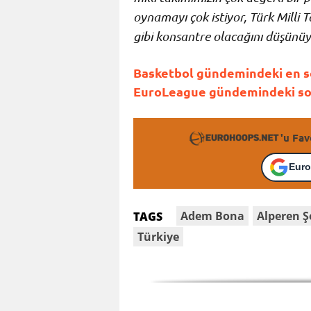
oynamayı çok istiyor, Türk Milli
gibi konsantre olacağını düşünü
Basketbol gündemindeki en so
EuroLeague gündemindeki son 
'u Fav
Euro
Adem Bona
Alperen 
TAGS
Türkiye