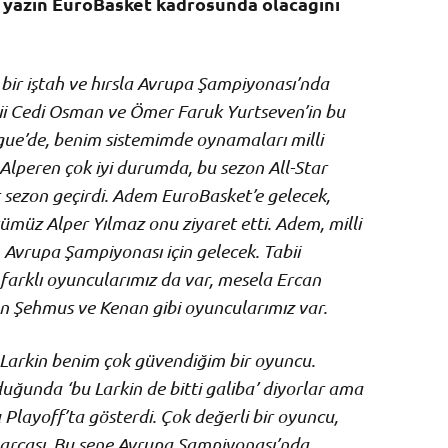
 yazın EuroBasket kadrosunda olacağını
bir iştah ve hırsla Avrupa Şampiyonası’nda
bii Cedi Osman ve Ömer Faruk Yurtseven’in bu
gue’de, benim sistemimde oynamaları milli
 Alperen çok iyi durumda, bu sezon All-Star
ir sezon geçirdi. Adem EuroBasket’e gelecek,
ümüz Alper Yılmaz onu ziyaret etti. Adem, milli
 Avrupa Şampiyonası için gelecek. Tabii
 farklı oyuncularımız da var, mesela Ercan
an Şehmus ve Kenan gibi oyuncularımız var.
. Larkin benim çok güvendiğim bir oyuncu.
ğunda ‘bu Larkin de bitti galiba’ diyorlar ama
 Playoff’ta gösterdi. Çok değerli bir oyuncu,
 parçası. Bu sene Avrupa Şampiyonası’nda