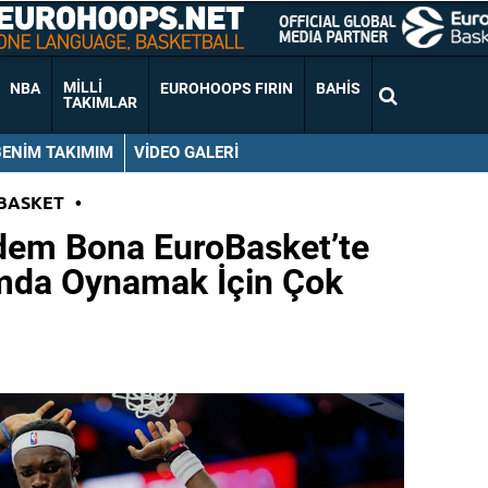
MILLI
NBA
EUROHOOPS FIRIN
BAHIS
TAKIMLAR
BENIM TAKIMIM
VIDEO GALERI
BASKET
•
dem Bona EuroBasket’te
ımda Oynamak İçin Çok