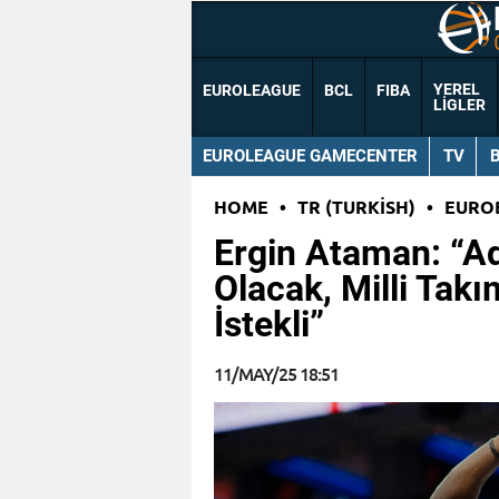
YEREL
EUROLEAGUE
BCL
FIBA
LIGLER
EUROLEAGUE GAMECENTER
TV
HOME
•
TR (TURKISH)
•
EURO
Ergin Ataman: “A
Olacak, Milli Tak
İstekli”
11/MAY/25 18:51