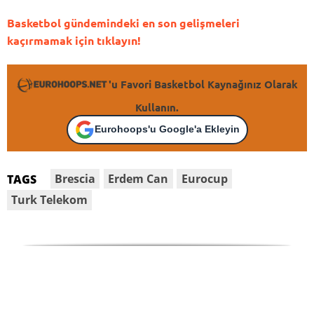
Basketbol gündemindeki en son gelişmeleri
kaçırmamak için tıklayın!
'u Favori Basketbol Kaynağınız Olarak
Kullanın.
Eurohoops'u Google'a Ekleyin
Brescia
Erdem Can
Eurocup
TAGS
Turk Telekom