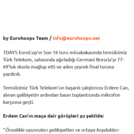
by Eurohoops Team /
info@eurohoops.net
7DAYS EuroCup’ın Son 16 turu müsabakasında temsilcimiz
Türk Telekom, sahasında ağırladığı Germani Brescia’yı 77-
69’luk skorla mağlup etti ve adını çeyrek final turuna
yazdırdı.
Temsilcimiz Türk Telekom’un başarılı çalıştırıcısı Erdem Can,
alınan galibiyetin ardından basın toplantısında mikrofon
karşısına geçti.
Erdem Can’ın maça dair görüşleri şu şekilde:
“
Öncelikle oyuncuları galibiyetten ve ortaya koydukları