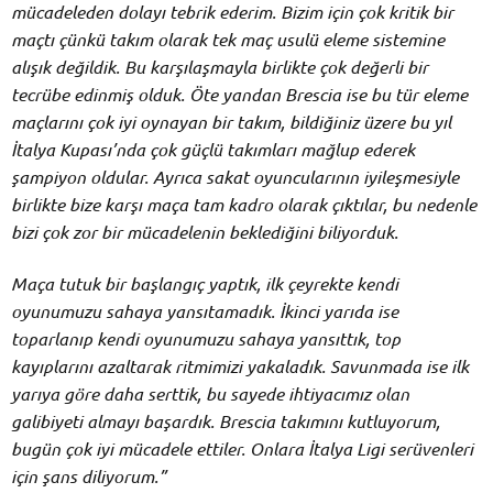
mücadeleden dolayı tebrik ederim. Bizim için çok kritik bir
maçtı çünkü takım olarak tek maç usulü eleme sistemine
alışık değildik. Bu karşılaşmayla birlikte çok değerli bir
tecrübe edinmiş olduk. Öte yandan Brescia ise bu tür eleme
maçlarını çok iyi oynayan bir takım, bildiğiniz üzere bu yıl
İtalya Kupası’nda çok güçlü takımları mağlup ederek
şampiyon oldular. Ayrıca sakat oyuncularının iyileşmesiyle
birlikte bize karşı maça tam kadro olarak çıktılar, bu nedenle
bizi çok zor bir mücadelenin beklediğini biliyorduk.
Maça tutuk bir başlangıç yaptık, ilk çeyrekte kendi
oyunumuzu sahaya yansıtamadık. İkinci yarıda ise
toparlanıp kendi oyunumuzu sahaya yansıttık, top
kayıplarını azaltarak ritmimizi yakaladık. Savunmada ise ilk
yarıya göre daha serttik, bu sayede ihtiyacımız olan
galibiyeti almayı başardık. Brescia takımını kutluyorum,
bugün çok iyi mücadele ettiler. Onlara İtalya Ligi serüvenleri
için şans diliyorum.”