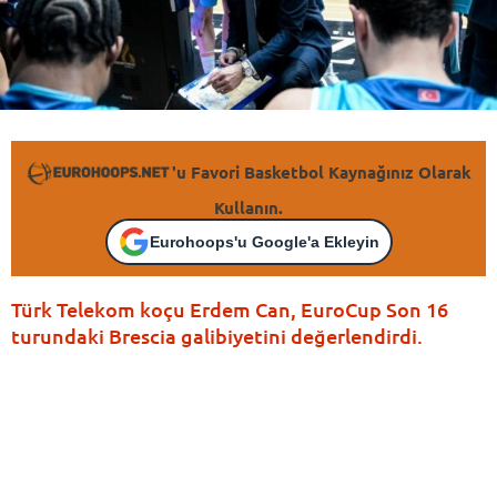
'u Favori Basketbol Kaynağınız Olarak
Kullanın.
Eurohoops'u Google'a Ekleyin
Türk Telekom koçu Erdem Can, EuroCup Son 16
turundaki Brescia galibiyetini değerlendirdi.