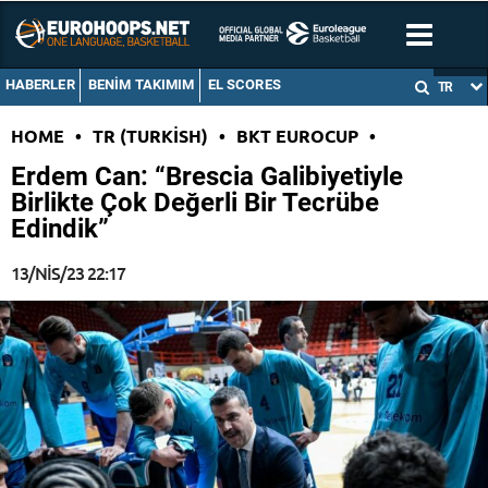
HABERLER
BENIM TAKIMIM
EL SCORES
TR
HOME
•
TR (TURKISH)
•
BKT EUROCUP
•
Erdem Can: “Brescia Galibiyetiyle
Birlikte Çok Değerli Bir Tecrübe
Edindik”
13/NIS/23 22:17