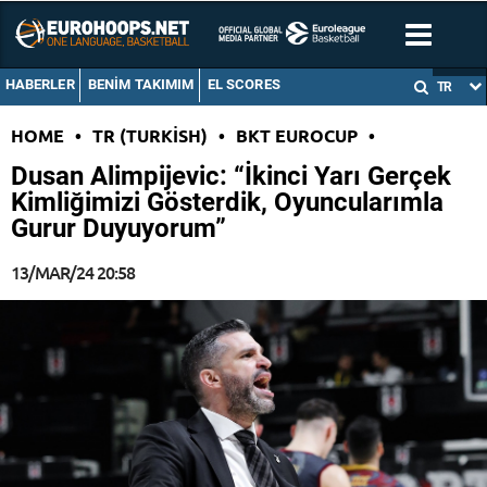
HABERLER
BENIM TAKIMIM
EL SCORES
TR
HOME
•
TR (TURKISH)
•
BKT EUROCUP
•
Dusan Alimpijevic: “İkinci Yarı Gerçek
Kimliğimizi Gösterdik, Oyuncularımla
Gurur Duyuyorum”
13/MAR/24 20:58