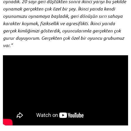
oynadık. 20 sayı geri düştükten sonra ikinci yarıyı bu şekilde
oynamak gerçekten çok özel bir şey. İkinci yarıda kendi
oyunumuzu oynamaya başladık, geri dönüşün sırrı sahaya
karakter koymak, fiziksellik ve agresiflikti. İkinci yarıda
gerçek kimliğimizi gösterdik, oyuncularımla gerçekten çok
gurur duyuyorum. Gerçekten çok özel bir oyuncu grubumuz
var.”