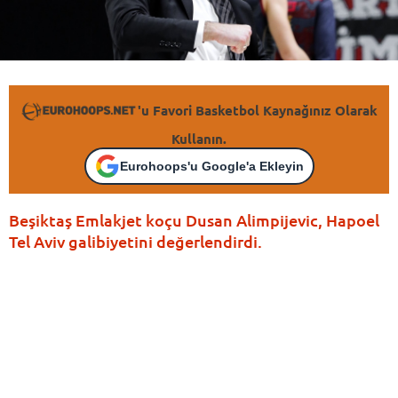
'u Favori Basketbol Kaynağınız Olarak
Kullanın.
Eurohoops'u Google'a Ekleyin
Beşiktaş Emlakjet koçu Dusan Alimpijevic, Hapoel
Tel Aviv galibiyetini değerlendirdi.