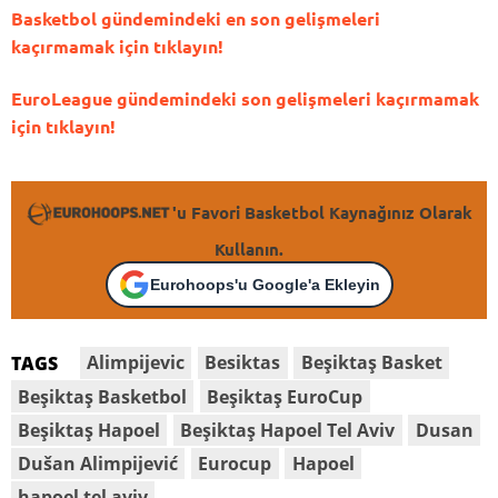
Basketbol gündemindeki en son gelişmeleri
kaçırmamak için tıklayın!
EuroLeague gündemindeki son gelişmeleri kaçırmamak
için tıklayın!
'u Favori Basketbol Kaynağınız Olarak
Kullanın.
Eurohoops'u Google'a Ekleyin
Alimpijevic
Besiktas
Beşiktaş Basket
TAGS
Beşiktaş Basketbol
Beşiktaş EuroCup
Beşiktaş Hapoel
Beşiktaş Hapoel Tel Aviv
Dusan
Dušan Alimpijević
Eurocup
Hapoel
hapoel tel aviv