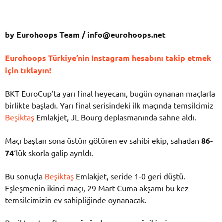
by Eurohoops Team /
info@eurohoops.net
Eurohoops Türkiye’nin Instagram hesabını takip etmek
için tıklayın!
BKT EuroCup’ta yarı final heyecanı, bugün oynanan maçlarla
birlikte başladı. Yarı final serisindeki ilk maçında temsilcimiz
Beşiktaş
Emlakjet, JL Bourg deplasmanında sahne aldı.
Maçı baştan sona üstün götüren ev sahibi ekip, sahadan
86-
74
‘lük skorla galip ayrıldı.
Bu sonuçla
Beşiktaş
Emlakjet, seride 1-0 geri düştü.
Eşleşmenin ikinci maçı, 29 Mart Cuma akşamı bu kez
temsilcimizin ev sahipliğinde oynanacak.