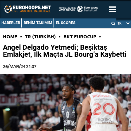
HABERLER
BENIM TAKIMIM
EL SCORES
TR
HOME
•
TR (TURKISH)
•
BKT EUROCUP
•
Angel Delgado Yetmedi; Beşiktaş
Emlakjet, İlk Maçta JL Bourg’a Kaybetti
26/MAR/24 21:07