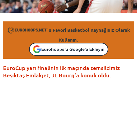
'u Favori Basketbol Kaynağınız Olarak
Kullanın.
Eurohoops'u Google'a Ekleyin
EuroCup yarı finalinin ilk maçında temsilcimiz
Beşiktaş Emlakjet, JL Bourg’a konuk oldu.