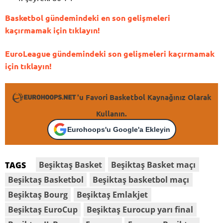
Basketbol gündemindeki en son gelişmeleri
kaçırmamak için tıklayın!
EuroLeague gündemindeki son gelişmeleri kaçırmamak
için tıklayın!
'u Favori Basketbol Kaynağınız Olarak
Kullanın.
Eurohoops'u Google'a Ekleyin
Beşiktaş Basket
Beşiktaş Basket maçı
TAGS
Beşiktaş Basketbol
Beşiktaş basketbol maçı
Beşiktaş Bourg
Beşiktaş Emlakjet
Beşiktaş EuroCup
Beşiktaş Eurocup yarı final