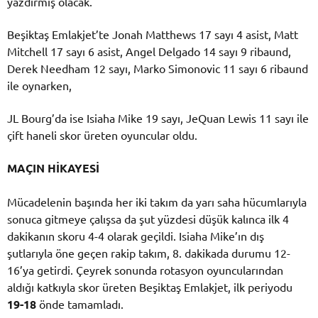
yazdırmış olacak.
Beşiktaş Emlakjet’te Jonah Matthews 17 sayı 4 asist, Matt
Mitchell 17 sayı 6 asist, Angel Delgado 14 sayı 9 ribaund,
Derek Needham 12 sayı, Marko Simonovic 11 sayı 6 ribaund
ile oynarken,
JL Bourg’da ise Isiaha Mike 19 sayı, JeQuan Lewis 11 sayı ile
çift haneli skor üreten oyuncular oldu.
MAÇIN HİKAYESİ
Mücadelenin başında her iki takım da yarı saha hücumlarıyla
sonuca gitmeye çalışsa da şut yüzdesi düşük kalınca ilk 4
dakikanın skoru 4-4 olarak geçildi. Isiaha Mike’ın dış
şutlarıyla öne geçen rakip takım, 8. dakikada durumu 12-
16’ya getirdi. Çeyrek sonunda rotasyon oyuncularından
aldığı katkıyla skor üreten Beşiktaş Emlakjet, ilk periyodu
19-18
önde tamamladı.