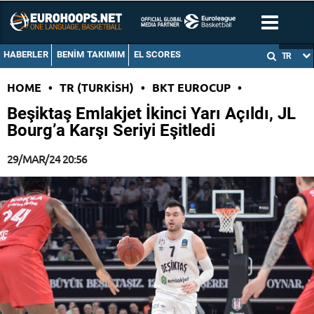
HABERLER
BENIM TAKIMIM
EL SCORES
TR
HOME
•
TR (TURKISH)
•
BKT EUROCUP
•
Beşiktaş Emlakjet İkinci Yarı Açıldı, JL
Bourg’a Karşı Seriyi Eşitledi
29/MAR/24 20:56