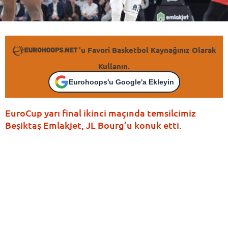
'u Favori Basketbol Kaynağınız Olarak
Kullanın.
Eurohoops'u Google'a Ekleyin
EuroCup yarı final ikinci maçında temsilcimiz
Beşiktaş Emlakjet, JL Bourg’u konuk etti.