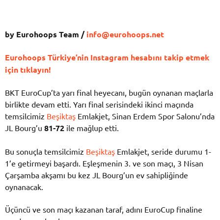
by Eurohoops Team /
info@eurohoops.net
Eurohoops Türkiye’nin Instagram hesabını takip etmek
için tıklayın!
BKT EuroCup’ta yarı final heyecanı, bugün oynanan maçlarla
birlikte devam etti. Yarı final serisindeki ikinci maçında
temsilcimiz
Beşiktaş
Emlakjet, Sinan Erdem Spor Salonu’nda
JL Bourg’u
81-72
ile mağlup etti.
Bu sonuçla temsilcimiz
Beşiktaş
Emlakjet, seride durumu 1-
1’e getirmeyi başardı. Eşleşmenin 3. ve son maçı, 3 Nisan
Çarşamba akşamı bu kez JL Bourg’un ev sahipliğinde
oynanacak.
Üçüncü ve son maçı kazanan taraf, adını EuroCup finaline