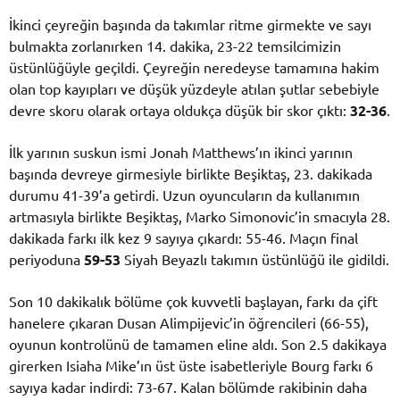
İkinci çeyreğin başında da takımlar ritme girmekte ve sayı
bulmakta zorlanırken 14. dakika, 23-22 temsilcimizin
üstünlüğüyle geçildi. Çeyreğin neredeyse tamamına hakim
olan top kayıpları ve düşük yüzdeyle atılan şutlar sebebiyle
devre skoru olarak ortaya oldukça düşük bir skor çıktı:
32-36
.
İlk yarının suskun ismi Jonah Matthews’ın ikinci yarının
başında devreye girmesiyle birlikte Beşiktaş, 23. dakikada
durumu 41-39’a getirdi. Uzun oyuncuların da kullanımın
artmasıyla birlikte Beşiktaş, Marko Simonovic’in smacıyla 28.
dakikada farkı ilk kez 9 sayıya çıkardı: 55-46. Maçın final
periyoduna
59-53
Siyah Beyazlı takımın üstünlüğü ile gidildi.
Son 10 dakikalık bölüme çok kuvvetli başlayan, farkı da çift
hanelere çıkaran Dusan Alimpijevic’in öğrencileri (66-55),
oyunun kontrolünü de tamamen eline aldı. Son 2.5 dakikaya
girerken Isiaha Mike’ın üst üste isabetleriyle Bourg farkı 6
sayıya kadar indirdi: 73-67. Kalan bölümde rakibinin daha