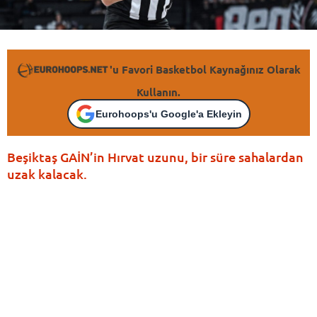
'u Favori Basketbol Kaynağınız Olarak
Kullanın.
Eurohoops'u Google'a Ekleyin
Beşiktaş GAİN’in Hırvat uzunu, bir süre sahalardan
uzak kalacak.