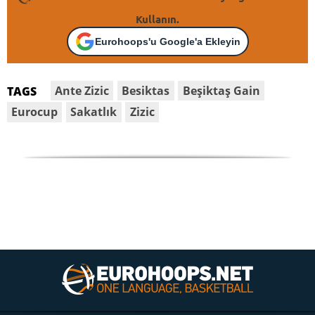
Kullanın.
Eurohoops'u Google'a Ekleyin
Ante Zizic
Besiktas
Beşiktaş Gain
TAGS
Eurocup
Sakatlık
Zizic