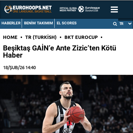
HABERLER
BENIM TAKIMIM
EL SCORES
TR
HOME
•
TR (TURKISH)
•
BKT EUROCUP
•
Beşiktaş GAİN’e Ante Zizic’ten Kötü
Haber
18/ŞUB/26 14:40