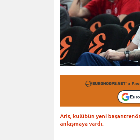
'u Fav
Euro
Aris, kulübün yeni başantrenörü
anlaşmaya vardı.