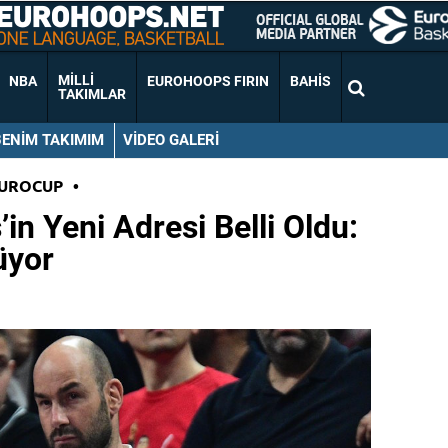
MILLI
NBA
EUROHOOPS FIRIN
BAHIS
TAKIMLAR
BENIM TAKIMIM
VIDEO GALERI
EUROCUP
•
’in Yeni Adresi Belli Oldu:
üyor