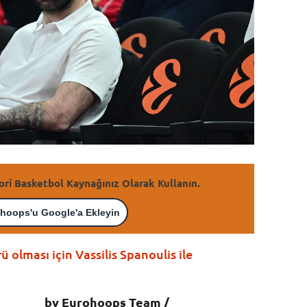
ori Basketbol Kaynağınız Olarak Kullanın.
hoops'u Google'a Ekleyin
 olması için Vassilis Spanoulis ile
by Eurohoops Team /