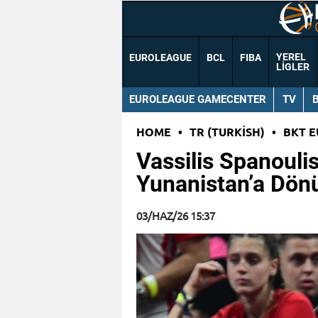
YEREL
EUROLEAGUE
BCL
FIBA
LIGLER
EUROLEAGUE GAMECENTER
TV
HOME
•
TR (TURKISH)
•
BKT 
Vassilis Spanoulis
Yunanistan’a Dön
03/HAZ/26 15:37