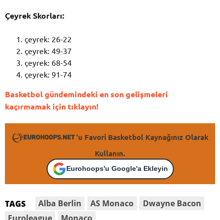
Çeyrek Skorları:
çeyrek: 26-22
çeyrek: 49-37
çeyrek: 68-54
çeyrek: 91-74
Basketbol gündemindeki en son gelişmeleri
kaçırmamak için tıklayın!
'u Favori Basketbol Kaynağınız Olarak
Kullanın.
Eurohoops'u Google'a Ekleyin
Alba Berlin
AS Monaco
Dwayne Bacon
TAGS
Euroleague
Monaco