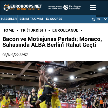
HABERLER
BENIM TAKIMIM
EL SCORES
TR
HOME
•
TR (TURKISH)
•
EUROLEAGUE
•
Bacon ve Motiejunas Parladı; Monaco,
Sahasında ALBA Berlin’i Rahat Geçti
08/NIS/22 22:57