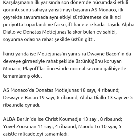
Karşılaşmanın ilk yarısında son dönemde hücumdaki etkili
görüntüsünü sahaya yansıtmayı başaran AS Monaco, ilk
çeyrekte savunmada aynı etkiyi sürdüremese de ikinci
periyotta toparlandı ve farkı çift hanelere kadar taşıdı. Alpha
Diallo ve Donatas Motiejunas’la skor bulan ev sahibi,
soyunma odasına rahat şekilde üstün gitti.
İkinci yarıda ise Motiejunas’ın yanı sıra Dwayne Bacon’ın da
devreye girmesiyle rahat şekilde üstünlüğünü koruyan
Monaco, Playoff’lar öncesinde normal sezonu galibiyetle
tamamlamış oldu.
AS Monaco’da Donatas Motiejunas 18 sayı, 4 ribaund;
Dewayne Bacon 19 sayı, 6 ribaund; Alpha Diallo 13 sayı ve 5
ribaundla oynadı.
ALBA Berlin’de ise Christ Koumadje 13 sayı, 8 ribaund;
Yovel Zoosman 11 sayı, 4 ribaund; Maodo Lo 10 syaı, 5
asistle mücadeleyi tamamladı.