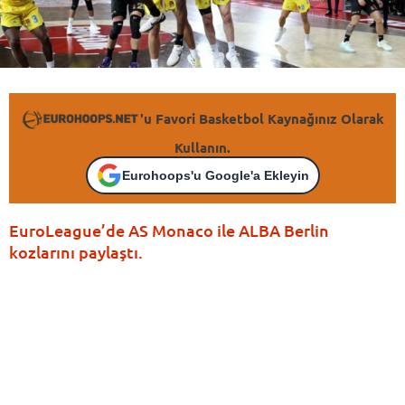
'u Favori Basketbol Kaynağınız Olarak
Kullanın.
Eurohoops'u Google'a Ekleyin
EuroLeague’de AS Monaco ile ALBA Berlin
kozlarını paylaştı.