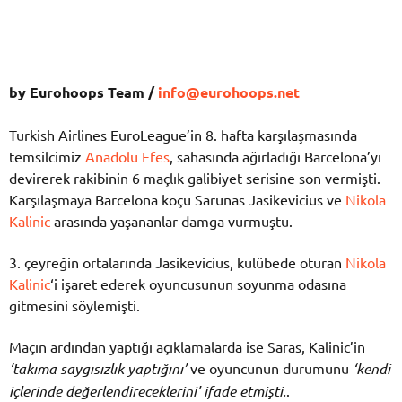
by Eurohoops Team /
info@eurohoops.net
Turkish Airlines EuroLeague’in 8. hafta karşılaşmasında
temsilcimiz
Anadolu Efes
, sahasında ağırladığı Barcelona’yı
devirerek rakibinin 6 maçlık galibiyet serisine son vermişti.
Karşılaşmaya Barcelona koçu Sarunas Jasikevicius ve
Nikola
Kalinic
arasında yaşananlar damga vurmuştu.
3. çeyreğin ortalarında Jasikevicius, kulübede oturan
Nikola
Kalinic
‘i işaret ederek oyuncusunun soyunma odasına
gitmesini söylemişti.
Maçın ardından yaptığı açıklamalarda ise Saras, Kalinic’in
‘takıma saygısızlık yaptığını’
ve oyuncunun durumunu
‘kendi
içlerinde değerlendireceklerini’ ifade etmişti.
.