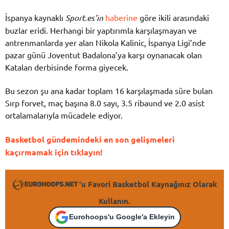
İspanya kaynaklı
Sport.es’in
haberine
göre ikili arasındaki
buzlar eridi. Herhangi bir yaptırımla karşılaşmayan ve
antrenmanlarda yer alan Nikola Kalinic, İspanya Ligi’nde
pazar günü Joventut Badalona’ya karşı oynanacak olan
Katalan derbisinde forma giyecek.
Bu sezon şu ana kadar toplam 16 karşılaşmada süre bulan
Sırp forvet, maç başına 8.0 sayı, 3.5 ribaund ve 2.0 asist
ortalamalarıyla mücadele ediyor.
Basketbol gündemindeki en son gelişmeleri
kaçırmamak için tıklayın!
'u Favori Basketbol Kaynağınız Olarak
Kullanın.
Eurohoops'u Google'a Ekleyin