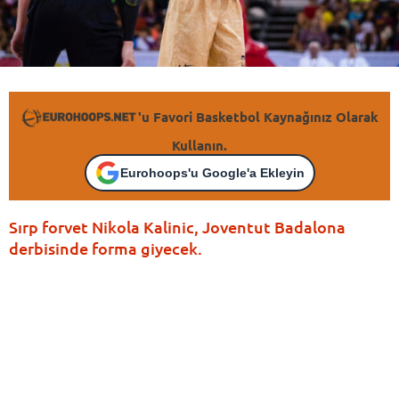
'u Favori Basketbol Kaynağınız Olarak
Kullanın.
Eurohoops'u Google'a Ekleyin
Sırp forvet Nikola Kalinic, Joventut Badalona
derbisinde forma giyecek.