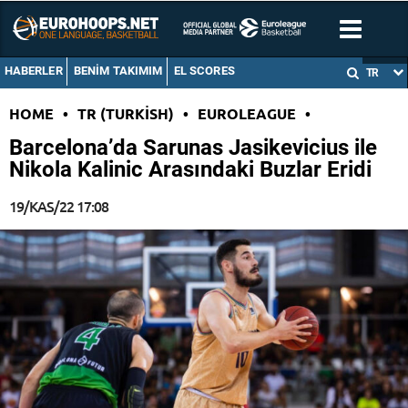
HABERLER
BENIM TAKIMIM
EL SCORES
TR
HOME
•
TR (TURKISH)
•
EUROLEAGUE
•
Barcelona’da Sarunas Jasikevicius ile
Nikola Kalinic Arasındaki Buzlar Eridi
19/KAS/22 17:08