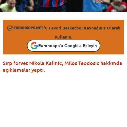
'u Favori Basketbol Kaynağınız Olarak
Kullanın.
Eurohoops'u Google'a Ekleyin
Sırp forvet Nikola Kalinic, Milos Teodosic hakkında
açıklamalar yaptı.