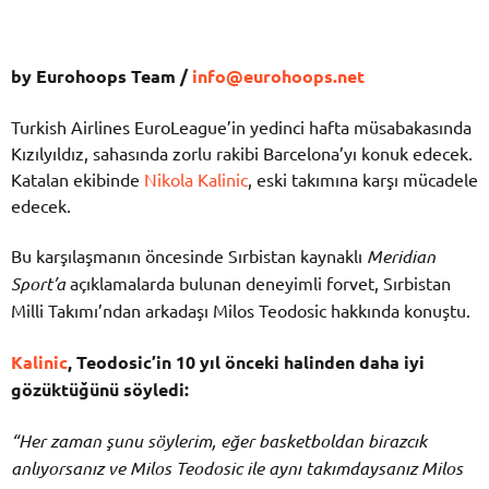
by Eurohoops Team /
info@eurohoops.net
Turkish Airlines EuroLeague’in yedinci hafta müsabakasında
Kızılyıldız, sahasında zorlu rakibi Barcelona’yı konuk edecek.
Katalan ekibinde
Nikola Kalinic
, eski takımına karşı mücadele
edecek.
Bu karşılaşmanın öncesinde Sırbistan kaynaklı
Meridian
Sport’a
açıklamalarda bulunan deneyimli forvet, Sırbistan
Milli Takımı’ndan arkadaşı Milos Teodosic hakkında konuştu.
Kalinic
, Teodosic’in 10 yıl önceki halinden daha iyi
gözüktüğünü söyledi:
“Her zaman şunu söylerim, eğer basketboldan birazcık
anlıyorsanız ve Milos Teodosic ile aynı takımdaysanız Milos