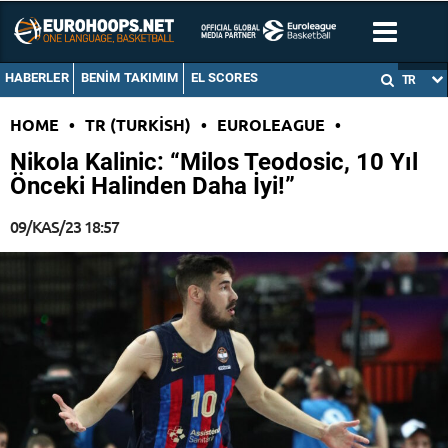
HABERLER
BENIM TAKIMIM
EL SCORES
TR
HOME
•
TR (TURKISH)
•
EUROLEAGUE
•
Nikola Kalinic: “Milos Teodosic, 10 Yıl
Önceki Halinden Daha İyi!”
09/KAS/23 18:57