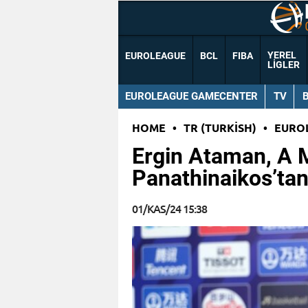
YEREL
EUROLEAGUE
BCL
FIBA
LIGLER
EUROLEAGUE GAMECENTER
TV
HOME
•
TR (TURKISH)
•
EURO
Ergin Ataman, A M
Panathinaikos’tan 
01/KAS/24 15:38