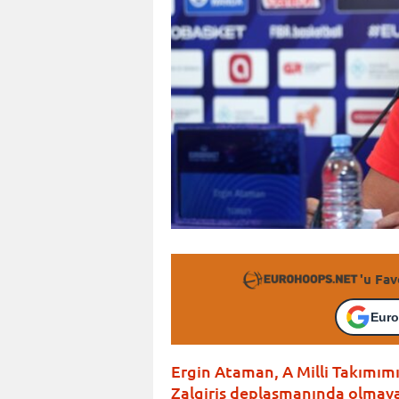
'u Fav
Euro
Ergin Ataman, A Milli Takımım
Zalgiris deplasmanında olmay