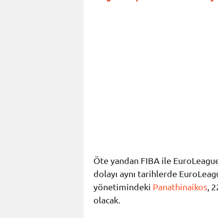
Öte yandan FIBA ile EuroLeagu
dolayı aynı tarihlerde EuroLea
yönetimindeki
Panathinaikos
, 
olacak.