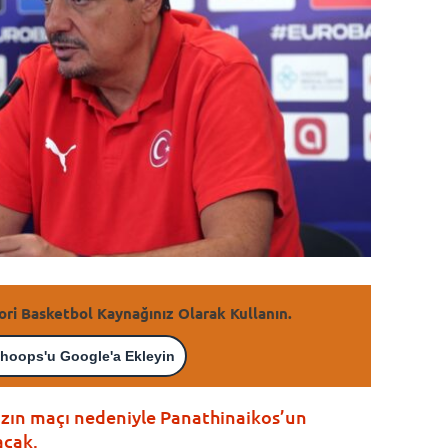
ori Basketbol Kaynağınız Olarak Kullanın.
hoops'u Google'a Ekleyin
ızın maçı nedeniyle Panathinaikos’un
acak.