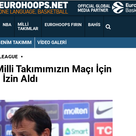
MILLI
NBA
EUROHOOPS FIRIN
BAHIS
TAKIMLAR
BENIM TAKIMIM
VIDEO GALERI
LEAGUE
•
illi Takımımızın Maçı İçin
İzin Aldı