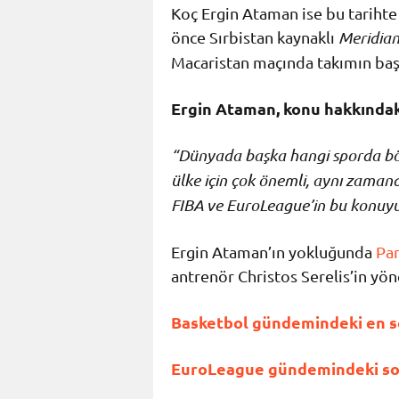
Koç Ergin Ataman ise bu tarihte 
önce Sırbistan kaynaklı
Meridian
Macaristan maçında takımın başı
Ergin Ataman, konu hakkındaki
“Dünyada başka hangi sporda böy
ülke için çok önemli, aynı zaman
FIBA ve EuroLeague’in bu konuyu
Ergin Ataman’ın yokluğunda
Pan
antrenör Christos Serelis’in yö
Basketbol gündemindeki en so
EuroLeague gündemindeki son 