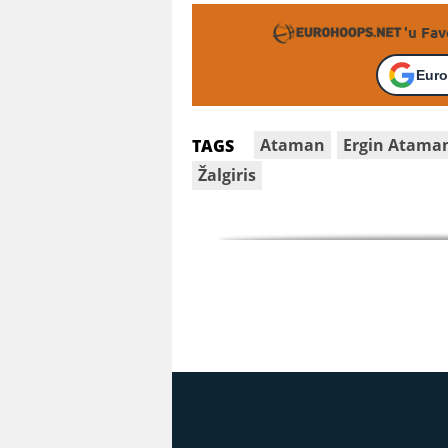
'u Fav
Euro
Ataman
Ergin Atama
TAGS
Žalgiris