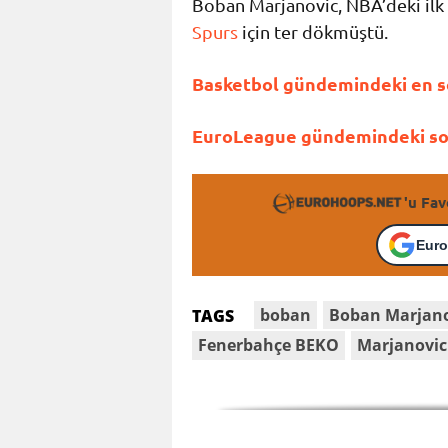
Boban Marjanovic, NBA’deki ilk
Spurs
için ter dökmüştü.
Basketbol gündemindeki en so
EuroLeague gündemindeki son 
'u Fav
Euro
boban
Boban Marjan
TAGS
Fenerbahçe BEKO
Marjanovic