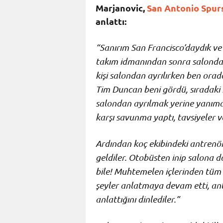
Marjanovic,
San Antonio Spur
anlattı:
“Sanırım San Francisco’daydık ve
takım idmanından sonra salonda k
kişi salondan ayrılırken ben ora
Tim Duncan beni gördü, sıradak
salondan ayrılmak yerine yanıma
karşı savunma yaptı, tavsiyeler v
Ardından koç ekibindeki antrenör
geldiler. Otobüsten inip salona
bile! Muhtemelen içlerinden tüm 
şeyler anlatmaya devam etti, an
anlattığını dinlediler.”