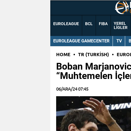
YEREL
EUROLEAGUE
BCL
FIBA
LIGLER
EUROLEAGUE GAMECENTER
TV
HOME
•
TR (TURKISH)
•
EURO
Boban Marjanovic
“Muhtemelen İçler
06/ARA/24 07:45