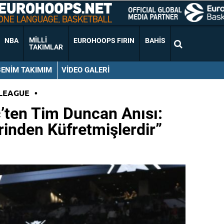
MILLI
NBA
EUROHOOPS FIRIN
BAHIS
TAKIMLAR
BENIM TAKIMIM
VIDEO GALERI
LEAGUE
•
’ten Tim Duncan Anısı:
inden Küfretmişlerdir”