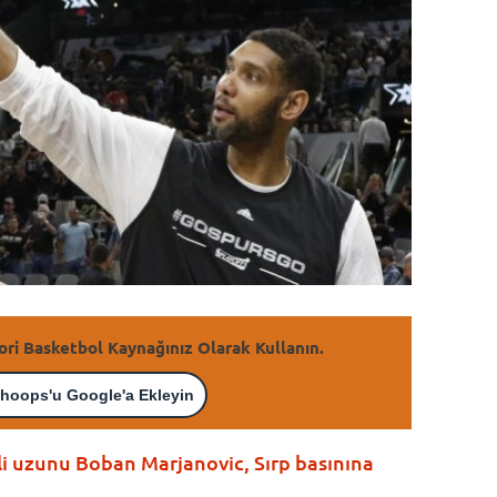
ori Basketbol Kaynağınız Olarak Kullanın.
hoops'u Google'a Ekleyin
i uzunu Boban Marjanovic, Sırp basınına