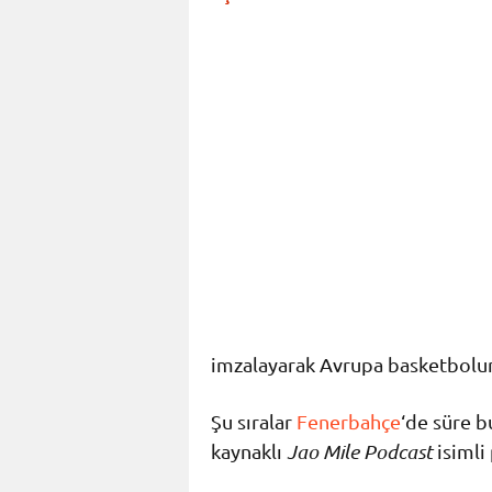
imzalayarak Avrupa basketbolu
Şu sıralar
Fenerbahçe
‘de süre b
kaynaklı
Jao Mile Podcast
isimli