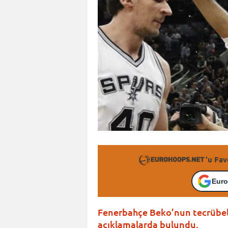
'u Fav
Euro
Fenerbahçe Beko’nun tecrübel
açıklamalarda bulundu.