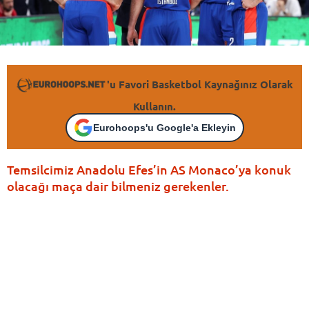
'u Favori Basketbol Kaynağınız Olarak
Kullanın.
Eurohoops'u Google'a Ekleyin
Temsilcimiz Anadolu Efes’in AS Monaco’ya konuk
olacağı maça dair bilmeniz gerekenler.