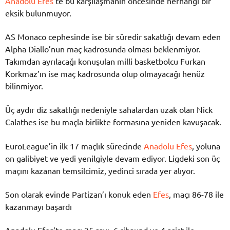
Anadolu Efes
‘te bu karşılaşmanın öncesinde herhangi bir
eksik bulunmuyor.
AS Monaco cephesinde ise bir süredir sakatlığı devam eden
Alpha Diallo’nun maç kadrosunda olması beklenmiyor.
Takımdan ayrılacağı konuşulan milli basketbolcu Furkan
Korkmaz’ın ise maç kadrosunda olup olmayacağı henüz
bilinmiyor.
Üç aydır diz sakatlığı nedeniyle sahalardan uzak olan Nick
Calathes ise bu maçla birlikte formasına yeniden kavuşacak.
EuroLeague’in ilk 17 maçlık sürecinde
Anadolu Efes
, yoluna
on galibiyet ve yedi yenilgiyle devam ediyor. Ligdeki son üç
maçını kazanan temsilcimiz, yedinci sırada yer alıyor.
Son olarak evinde Partizan’ı konuk eden
Efes
, maçı 86-78 ile
kazanmayı başardı