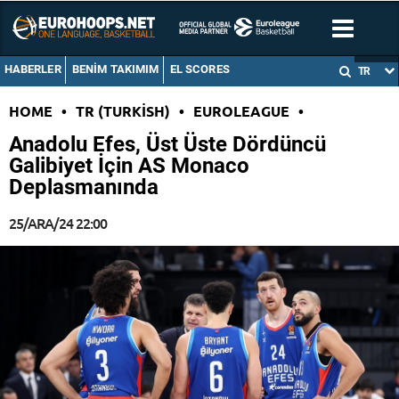
HABERLER
BENIM TAKIMIM
EL SCORES
TR
HOME
•
TR (TURKISH)
•
EUROLEAGUE
•
Anadolu Efes, Üst Üste Dördüncü
Galibiyet İçin AS Monaco
Deplasmanında
25/ARA/24 22:00