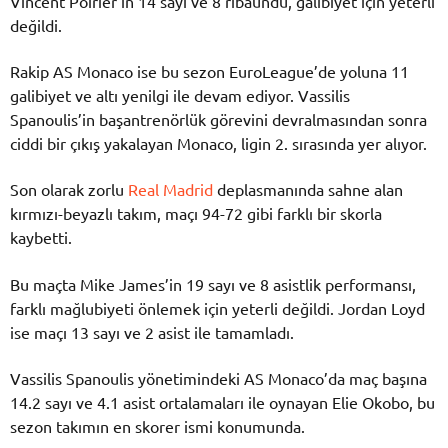
Vincent Poirier’in 14 sayı ve 8 ribaundu, galibiyet için yeterli
değildi.
Rakip AS Monaco ise bu sezon EuroLeague’de yoluna 11
galibiyet ve altı yenilgi ile devam ediyor. Vassilis
Spanoulis’in başantrenörlük görevini devralmasından sonra
ciddi bir çıkış yakalayan Monaco, ligin 2. sırasında yer alıyor.
Son olarak zorlu
Real Madrid
deplasmanında sahne alan
kırmızı-beyazlı takım, maçı 94-72 gibi farklı bir skorla
kaybetti.
Bu maçta Mike James’in 19 sayı ve 8 asistlik performansı,
farklı mağlubiyeti önlemek için yeterli değildi. Jordan Loyd
ise maçı 13 sayı ve 2 asist ile tamamladı.
Vassilis Spanoulis yönetimindeki AS Monaco’da maç başına
14.2 sayı ve 4.1 asist ortalamaları ile oynayan Elie Okobo, bu
sezon takımın en skorer ismi konumunda.