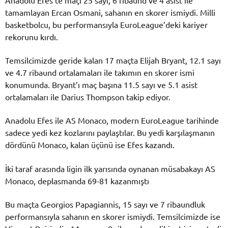
Anadolu Efes’te maçı 25 sayı, 6 ribaund ve 4 asist ile
tamamlayan Ercan Osmani, sahanın en skorer ismiydi. Milli
basketbolcu, bu performansıyla EuroLeague’deki kariyer
rekorunu kırdı.
Temsilcimizde geride kalan 17 maçta Elijah Bryant, 12.1 sayı
ve 4.7 ribaund ortalamaları ile takımın en skorer ismi
konumunda. Bryant’ı maç başına 11.5 sayı ve 5.1 asist
ortalamaları ile Darius Thompson takip ediyor.
Anadolu Efes ile AS Monaco, modern EuroLeague tarihinde
sadece yedi kez kozlarını paylaştılar. Bu yedi karşılaşmanın
dördünü Monaco, kalan üçünü ise Efes kazandı.
İki taraf arasında ligin ilk yarısında oynanan müsabakayı AS
Monaco, deplasmanda 69-81 kazanmıştı
Bu maçta Georgios Papagiannis, 15 sayı ve 7 ribaundluk
performansıyla sahanın en skorer ismiydi. Temsilcimizde ise