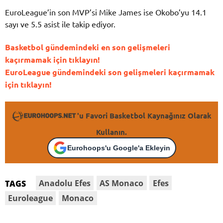
EuroLeague’in son MVP’si Mike James ise Okobo’yu 14.1
sayı ve 5.5 asist ile takip ediyor.
Basketbol gündemindeki en son gelişmeleri
kaçırmamak için tıklayın!
EuroLeague gündemindeki son gelişmeleri kaçırmamak
için tıklayın!
'u Favori Basketbol Kaynağınız Olarak
Kullanın.
Eurohoops'u Google'a Ekleyin
Anadolu Efes
AS Monaco
Efes
TAGS
Euroleague
Monaco