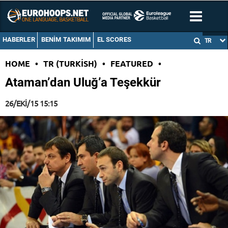
HABERLER
BENIM TAKIMIM
EL SCORES
TR
HOME
•
TR (TURKISH)
•
FEATURED
•
Ataman’dan Uluğ’a Teşekkür
26/EKI/15 15:15