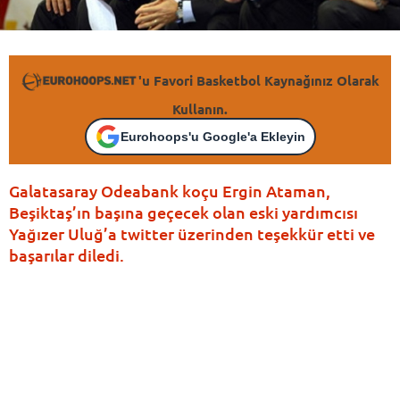
'u Favori Basketbol Kaynağınız Olarak
Kullanın.
Eurohoops'u Google'a Ekleyin
Galatasaray Odeabank koçu Ergin Ataman,
Beşiktaş’ın başına geçecek olan eski yardımcısı
Yağızer Uluğ’a twitter üzerinden teşekkür etti ve
başarılar diledi.