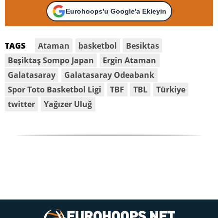
Eurohoops'u Google'a Ekleyin
Ataman
basketbol
Besiktas
TAGS
Beşiktaş Sompo Japan
Ergin Ataman
Galatasaray
Galatasaray Odeabank
Spor Toto Basketbol Ligi
TBF
TBL
Türkiye
twitter
Yağızer Uluğ