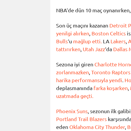
NBA’de dün 10 maç oynanırken, m
Son üç maçını kazanan
Detroit 
yenilgi alırken
,
Boston Celtics
is
Bulls
‘u
mağlup etti.
LA
Lakers
,
A
tattırırken
,
Utah Jazz
‘da
Dallas 
Sezona iyi giren
Charlotte Horn
zorlanmazken
,
Toronto Raptors
harika performansıyla yendi
.
Ho
deplasmanında
farka koşarken
,
uzatmada geçti.
Phoenix Suns
, sezonun ilk gali
Portland Trail Blazers
karşısınd
eden
Oklahoma City Thunder
,
B