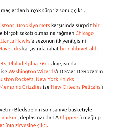
açlardan birçok sürpriz sonuç çıktı.
Pistons
,
Brooklyn Nets
karşısında sürpriz
bir
e birçok sakatı olmasına rağmen
Chicago
tlanta Hawks
‘a sezonun ilk yenilgisini
Mavericks
karşısında rahat
bir galibiyet aldı.
ets
,
Philadelphia 76ers
karşısında
ise
Washington Wizards
‘ı DeMar DeRozan’ın
uston Rockets
,
New York Knicks
Memphis Grizzlies
ise
New Orleans Pelicans
‘ı
biyetini Bledsoe’nin son saniye basketiyle
a
alırken
, deplasmanda LA
Clippers
‘ı mağlup
atı’nın zirvesine çıktı.