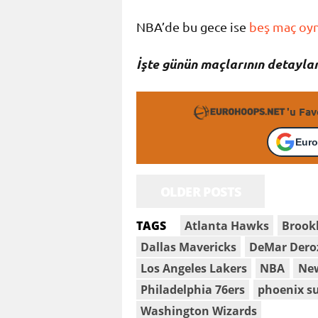
NBA’de bu gece ise
beş maç oyn
İşte günün maçlarının detaylar
'u Fav
Euro
OLDER POSTS
Atlanta Hawks
Brook
TAGS
Dallas Mavericks
DeMar Dero
Los Angeles Lakers
NBA
New
Philadelphia 76ers
phoenix s
Washington Wizards