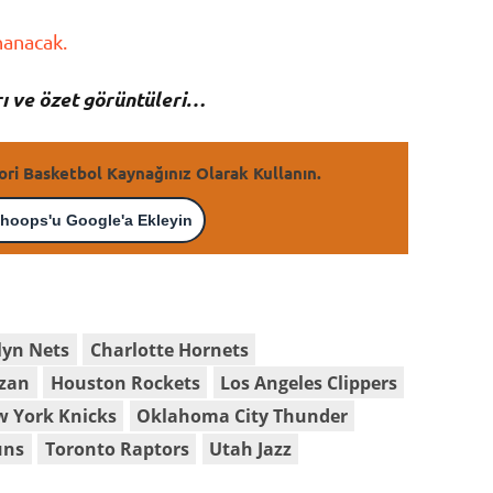
anacak.
ı ve özet görüntüleri…
ori Basketbol Kaynağınız Olarak Kullanın.
hoops'u Google'a Ekleyin
lyn Nets
Charlotte Hornets
zan
Houston Rockets
Los Angeles Clippers
 York Knicks
Oklahoma City Thunder
uns
Toronto Raptors
Utah Jazz