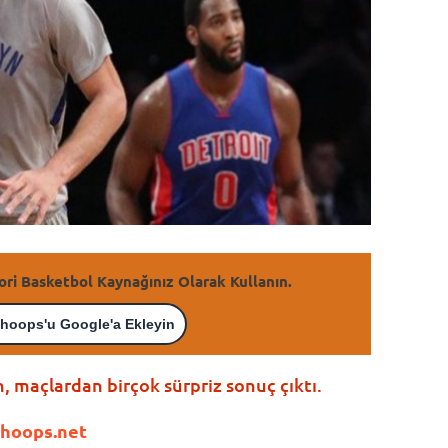
ori Basketbol Kaynağınız Olarak Kullanın.
hoops'u Google'a Ekleyin
 maçlardan birçok sürpriz sonuç çıktı.
hoops.net