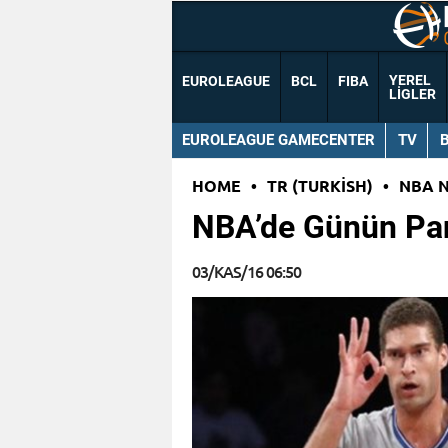
YEREL
EUROLEAGUE
BCL
FIBA
LIGLER
EUROLEAGUE GAMECENTER
TV
HOME
•
TR (TURKISH)
•
NBA 
NBA’de Günün Pa
03/KAS/16 06:50