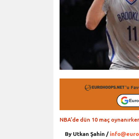
'u Fav
Euro
NBA’de dün 10 maç oynanırken,
By Utkan Şahin /
info@euro