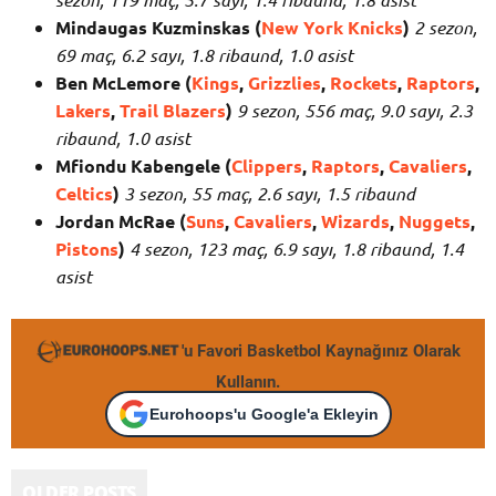
Mindaugas Kuzminskas (
New York Knicks
)
2 sezon,
69 maç, 6.2 sayı, 1.8 ribaund, 1.0 asist
Ben McLemore (
Kings
,
Grizzlies
,
Rockets
,
Raptors
,
Lakers
,
Trail Blazers
)
9 sezon, 556 maç, 9.0 sayı, 2.3
ribaund, 1.0 asist
Mfiondu Kabengele (
Clippers
,
Raptors
,
Cavaliers
,
Celtics
)
3 sezon, 55 maç, 2.6 sayı, 1.5 ribaund
Jordan McRae (
Suns
,
Cavaliers
,
Wizards
,
Nuggets
,
Pistons
)
4 sezon, 123 maç, 6.9 sayı, 1.8 ribaund, 1.4
asist
'u Favori Basketbol Kaynağınız Olarak
Kullanın.
Eurohoops'u Google'a Ekleyin
OLDER POSTS