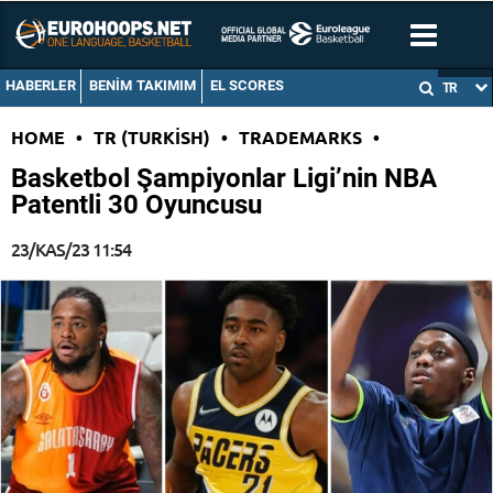
HABERLER
BENIM TAKIMIM
EL SCORES
TR
HOME
•
TR (TURKISH)
•
TRADEMARKS
•
Basketbol Şampiyonlar Ligi’nin NBA
Patentli 30 Oyuncusu
23/KAS/23 11:54