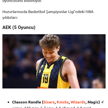
oyuncusunu bulunuyor.
Huzurlarınızda Basketbol Şampiyonlar Ligi’ndeki NBA
yıldızları:
AEK (5 Oyuncu)
Chasson Randle (
Sixers
,
Knicks
,
Wizards
, Magic)
4
sezon, 119 maç, 5.7 sayı, 1.4 ribaund, 1.8 asist