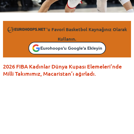
'u Favori Basketbol Kaynağınız Olarak
Kullanın.
Eurohoops'u Google'a Ekleyin
2026 FIBA Kadınlar Dünya Kupası Elemeleri’nde
Milli Takımımız, Macaristan’ı ağırladı.