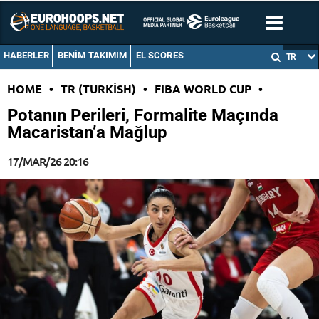
HABERLER
BENIM TAKIMIM
EL SCORES
TR
HOME
•
TR (TURKISH)
•
FIBA WORLD CUP
•
Potanın Perileri, Formalite Maçında
Macaristan’a Mağlup
17/MAR/26 20:16