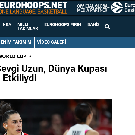
MILLI
NBA
EUROHOOPS FIRIN
BAHIS
TAKIMLAR
BENIM TAKIMIM
VIDEO GALERI
WORLD CUP
•
 Sevgi Uzun, Dünya Kupası
Etkiliydi