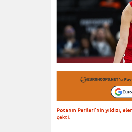
'u Fav
Euro
Potanın Perileri’nin yıldızı, e
çekti.