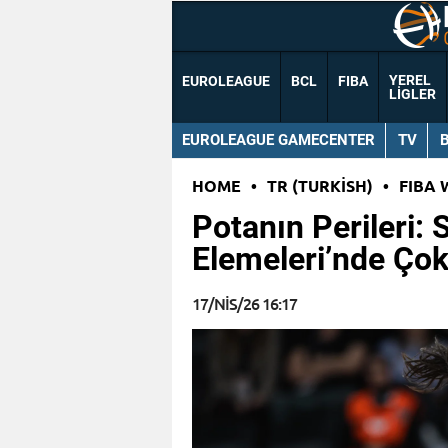
YEREL
EUROLEAGUE
BCL
FIBA
LIGLER
EUROLEAGUE GAMECENTER
TV
HOME
•
TR (TURKISH)
•
FIBA 
Potanın Perileri:
Elemeleri’nde Çok 
17/NIS/26 16:17