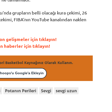
’nda grupların belli olacağı kura çekimi, 26
 çekimi, FIBA’nın YouTube kanalından naklen
 gelişmeler için tıklayın!
haberler için tıklayın!
ori Basketbol Kaynağınız Olarak Kullanın.
hoops'u Google'a Ekleyin
i
Potanın Perileri
Sevgi
sevgi uzun