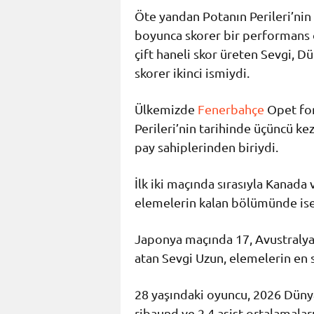
Öte yandan Potanın Perileri’nin
boyunca skorer bir performans
çift haneli skor üreten Sevgi, D
skorer ikinci ismiydi.
Ülkemizde
Fenerbahçe
Opet for
Perileri’nin tarihinde üçüncü k
pay sahiplerinden biriydi.
İlk iki maçında sırasıyla Kanada 
elemelerin kalan bölümünde ise v
Japonya maçında 17, Avustralya
atan Sevgi Uzun, elemelerin en 
28 yaşındaki oyuncu, 2026 Dünya
ribaund ve 2.4 asist ortalamalar