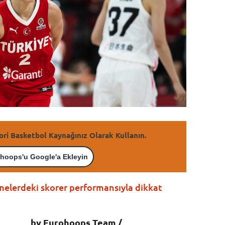
ori Basketbol Kaynağınız Olarak Kullanın.
hoops'u Google'a Ekleyin
lemelerdeki skorer performansıyla dikkat
by Eurohoops Team /