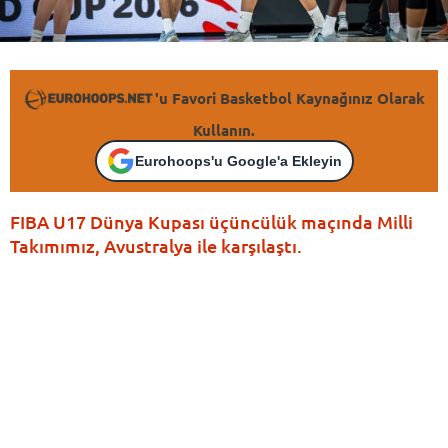
'u Favori Basketbol Kaynağınız Olarak
Kullanın.
Eurohoops'u Google'a Ekleyin
FIBA U17 Dünya Kupası üçüncülük maçında Milli
Takımımız, Avustralya ile karşılaştı.