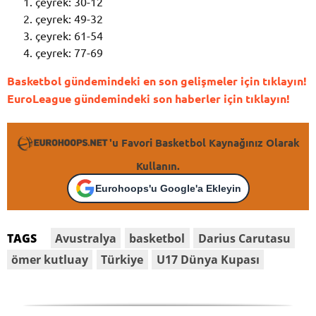
çeyrek: 30-12
çeyrek: 49-32
çeyrek: 61-54
çeyrek: 77-69
Basketbol gündemindeki en son gelişmeler için tıklayın!
EuroLeague gündemindeki son haberler için tıklayın!
'u Favori Basketbol Kaynağınız Olarak
Kullanın.
Eurohoops'u Google'a Ekleyin
Avustralya
basketbol
Darius Carutasu
TAGS
ömer kutluay
Türkiye
U17 Dünya Kupası