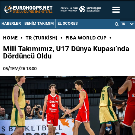
HABERLER
BENIM TAKIMIM
EL SCORES
TR
HOME
•
TR (TURKISH)
•
FIBA WORLD CUP
•
Milli Takımımız, U17 Dünya Kupası’nda
Dördüncü Oldu
05/TEM/26 18:00