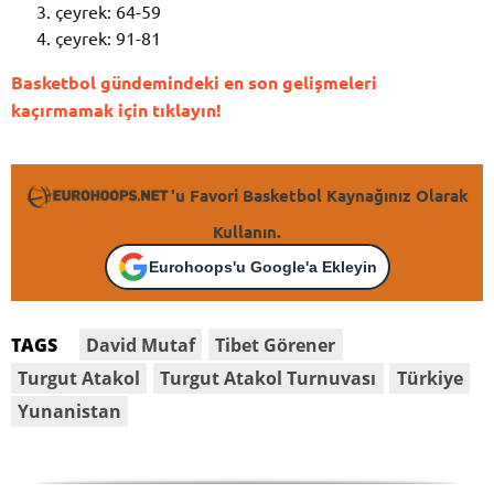
çeyrek: 64-59
çeyrek: 91-81
Basketbol gündemindeki en son gelişmeleri
kaçırmamak için tıklayın!
'u Favori Basketbol Kaynağınız Olarak
Kullanın.
Eurohoops'u Google'a Ekleyin
David Mutaf
Tibet Görener
TAGS
Turgut Atakol
Turgut Atakol Turnuvası
Türkiye
Yunanistan