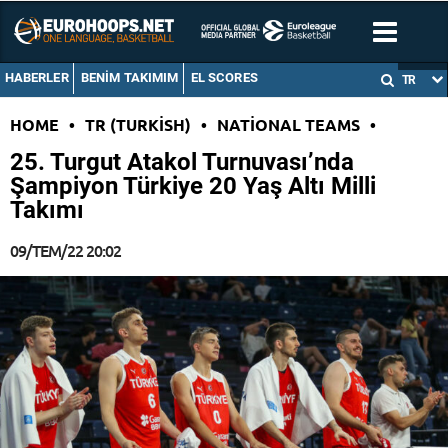
HABERLER
BENIM TAKIMIM
EL SCORES
TR
HOME
•
TR (TURKISH)
•
NATIONAL TEAMS
•
25. Turgut Atakol Turnuvası’nda
Şampiyon Türkiye 20 Yaş Altı Milli
Takımı
09/TEM/22 20:02