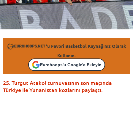
'u Favori Basketbol Kaynağınız Olarak
Kullanın.
Eurohoops'u Google'a Ekleyin
25. Turgut Atakol turnuvasının son maçında
Türkiye ile Yunanistan kozlarını paylaştı.