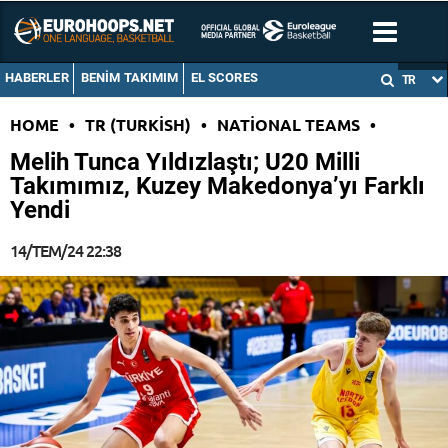
HABERLER
BENIM TAKIMIM
EL SCORES
TR
HOME
•
TR (TURKISH)
•
NATIONAL TEAMS
•
Melih Tunca Yıldızlaştı; U20 Milli
Takımımız, Kuzey Makedonya’yı Farklı
Yendi
14/TEM/24 22:38