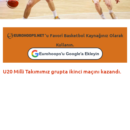
'u Favori Basketbol Kaynağınız Olarak
Kullanın.
Eurohoops'u Google'a Ekleyin
U20 Milli Takımımız grupta ikinci maçını kazandı.