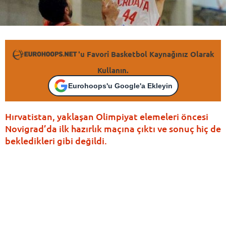
'u Favori Basketbol Kaynağınız Olarak
Kullanın.
Eurohoops'u Google'a Ekleyin
Hırvatistan, yaklaşan Olimpiyat elemeleri öncesi
Novigrad’da ilk hazırlık maçına çıktı ve sonuç hiç de
bekledikleri gibi değildi.