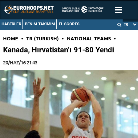
HABERLER
BENIM TAKIMIM
EL SCORES
TR
HOME
•
TR (TURKISH)
•
NATIONAL TEAMS
•
Kanada, Hırvatistan’ı 91-80 Yendi
20/HAZ/16 21:43