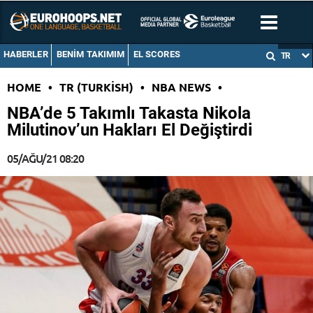
HABERLER
BENIM TAKIMIM
EL SCORES
TR
HOME
•
TR (TURKISH)
•
NBA NEWS
•
NBA’de 5 Takımlı Takasta Nikola
Milutinov’un Hakları El Değiştirdi
05/AĞU/21 08:20