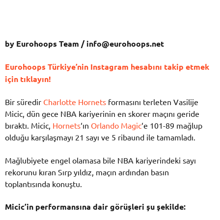
by Eurohoops Team /
info@eurohoops.net
Eurohoops Türkiye’nin Instagram hesabını takip etmek
için tıklayın!
Bir süredir
Charlotte Hornets
formasını terleten Vasilije
Micic, dün gece NBA kariyerinin en skorer maçını geride
bıraktı. Micic,
Hornets
‘ın
Orlando Magic
‘e 101-89 mağlup
olduğu karşılaşmayı 21 sayı ve 5 ribaund ile tamamladı.
Mağlubiyete engel olamasa bile NBA kariyerindeki sayı
rekorunu kıran Sırp yıldız, maçın ardından basın
toplantısında konuştu.
Micic’in performansına dair görüşleri şu şekilde: