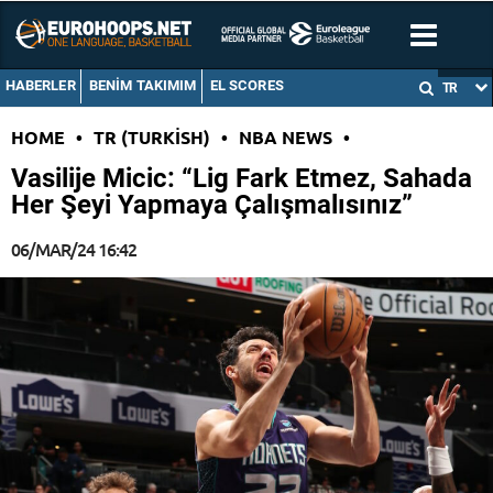
HABERLER
BENIM TAKIMIM
EL SCORES
TR
HOME
•
TR (TURKISH)
•
NBA NEWS
•
Vasilije Micic: “Lig Fark Etmez, Sahada
Her Şeyi Yapmaya Çalışmalısınız”
06/MAR/24 16:42