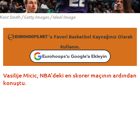
Kent Smith / Getty Images / Ideal Image
'u Favori Basketbol Kaynağınız Olarak
Kullanın.
Eurohoops'u Google'a Ekleyin
Vasilije Micic, NBA’deki en skorer maçının ardından
konuştu.