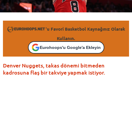
'u Favori Basketbol Kaynağınız Olarak
Kullanın.
Eurohoops'u Google'a Ekleyin
Denver Nuggets, takas dönemi bitmeden
kadrosuna flaş bir takviye yapmak istiyor.