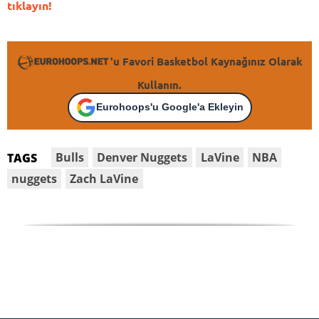
tıklayın!
'u Favori Basketbol Kaynağınız Olarak
Kullanın.
Eurohoops'u Google'a Ekleyin
Bulls
Denver Nuggets
LaVine
NBA
TAGS
nuggets
Zach LaVine