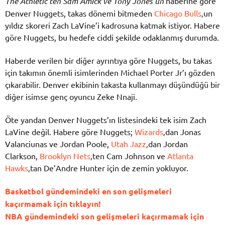
The Athletic’ten Sam Amick ve
Tony Jones’un
haberine göre
Denver Nuggets, takas dönemi bitmeden
Chicago Bulls
‚un
yıldız skoreri Zach LaVine’i kadrosuna katmak istiyor. Habere
göre Nuggets, bu hedefe ciddi şekilde odaklanmış durumda.
Haberde verilen bir diğer ayrıntıya göre Nuggets, bu takas
için takımın önemli isimlerinden Michael Porter Jr’ı gözden
çıkarabilir. Denver ekibinin takasta kullanmayı düşündüğü bir
diğer isimse genç oyuncu Zeke Nnaji.
Öte yandan Denver Nuggets’ın listesindeki tek isim Zach
LaVine değil. Habere göre Nuggets;
Wizards
‚dan Jonas
Valanciunas ve Jordan Poole,
Utah Jazz
‚dan Jordan
Clarkson,
Brooklyn Nets
‚ten Cam Johnson ve
Atlanta
Hawks
‚tan De’Andre Hunter için de zemin yokluyor.
Basketbol gündemindeki en son gelişmeleri
kaçırmamak için tıklayın!
NBA gündemindeki son gelişmeleri kaçırmamak için