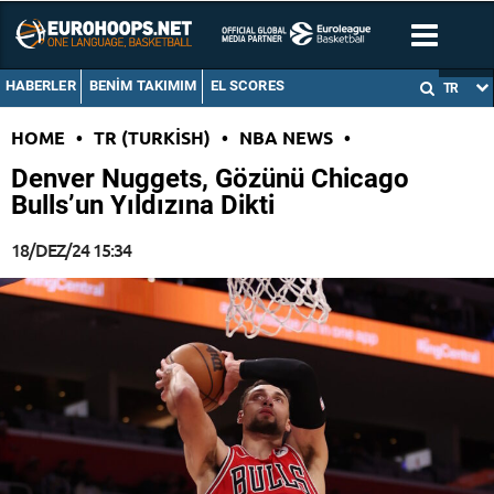
HABERLER
BENIM TAKIMIM
EL SCORES
TR
HOME
•
TR (TURKISH)
•
NBA NEWS
•
Denver Nuggets, Gözünü Chicago
Bulls’un Yıldızına Dikti
18/DEZ/24 15:34