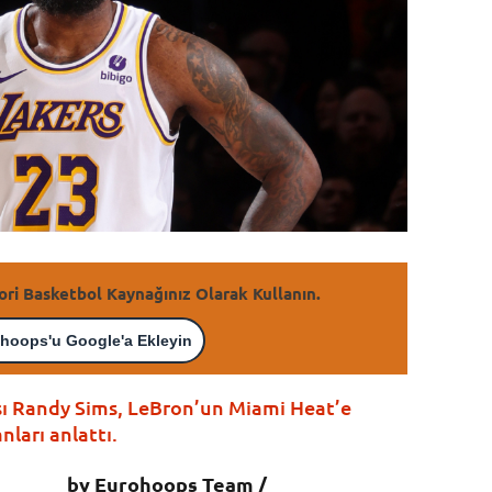
ori Basketbol Kaynağınız Olarak Kullanın.
hoops'u Google'a Ekleyin
şı Randy Sims, LeBron’un Miami Heat’e
ları anlattı.
by Eurohoops Team /