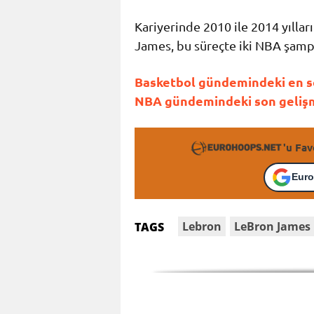
Kariyerinde 2010 ile 2014 yıllar
James, bu süreçte iki NBA şamp
Basketbol gündemindeki en so
NBA gündemindeki son gelişme
'u Fav
Euro
Lebron
LeBron James
TAGS