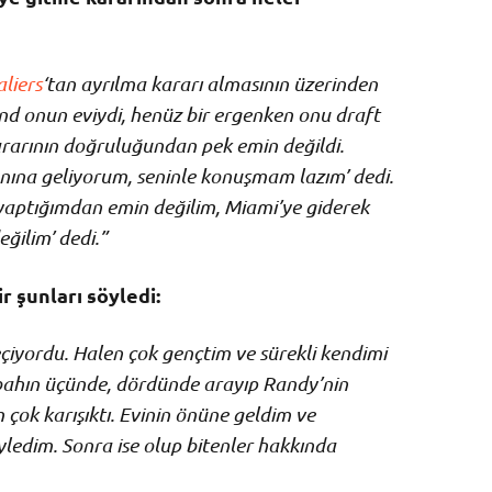
liers
‘tan ayrılma kararı almasının üzerinden
nd onun eviydi, henüz bir ergenken onu draft
kararının doğruluğundan pek emin değildi.
nına geliyorum, seninle konuşmam lazım’ dedi.
 yaptığımdan emin değilim, Miami’ye giderek
ğilim’ dedi.”
r şunları söyledi:
iyordu. Halen çok gençtim ve sürekli kendimi
ahın üçünde, dördünde arayıp Randy’nin
ok karışıktı. Evinin önüne geldim ve
yledim. Sonra ise olup bitenler hakkında