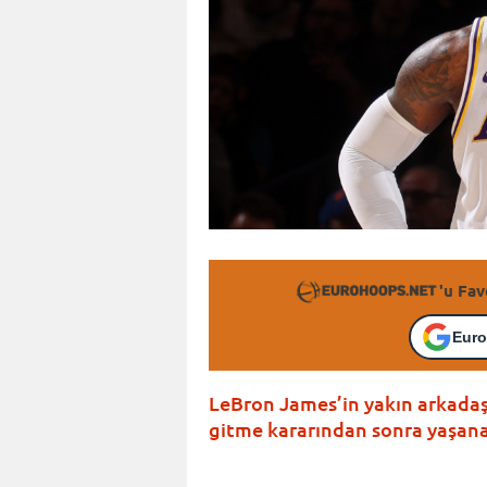
'u Fav
Euro
LeBron James’in yakın arkada
gitme kararından sonra yaşanan