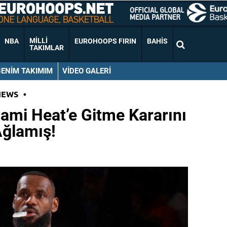
MILLI
NBA
EUROHOOPS FIRIN
BAHIS
TAKIMLAR
BENIM TAKIMIM
VIDEO GALERI
NEWS
•
ami Heat’e Gitme Kararını
Ağlamış!