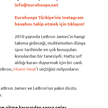
info@eurohoops.net
Eurohoops Türkiye’nin Instagram
hesabını takip etmek için tıklayın!
2010 yazında LeBron James’in hangi
takıma gideceği, muhtemelen dünya
spor tarihinde en çok konuşulan
konulardan bir tanesiydi. Hatta sırf
aldığı kararı duyurmak için bir canlı
LeBron,
Miami Heat
‘i seçtiğini milyonların
eBron James ve LeBron’un yakın dostu
ı.
ye gitme kararından sonra neler