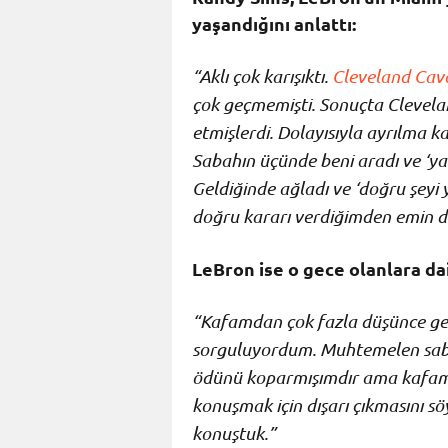
yaşandığını anlattı:
“Aklı çok karışıktı.
Cleveland Cava
çok geçmemişti. Sonuçta Clevela
etmişlerdi. Dolayısıyla ayrılma 
Sabahın üçünde beni aradı ve ‘ya
Geldiğinde ağladı ve ‘doğru şeyi
doğru kararı verdiğimden emin de
LeBron ise o gece olanlara dai
“Kafamdan çok fazla düşünce geç
sorguluyordum. Muhtemelen sab
ödünü koparmışımdır ama kafam ç
konuşmak için dışarı çıkmasını sö
konuştuk.”