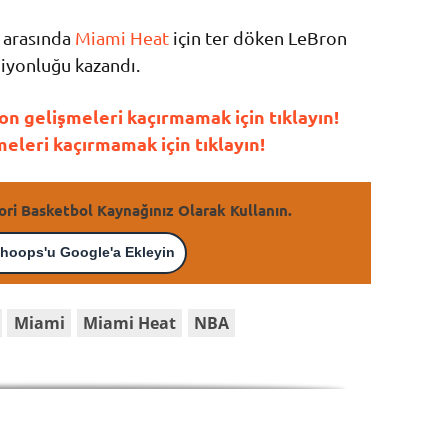
ı arasında
Miami Heat
için ter döken LeBron
iyonluğu kazandı.
n gelişmeleri kaçırmamak için tıklayın!
leri kaçırmamak için tıklayın!
ori Basketbol Kaynağınız Olarak Kullanın.
hoops'u Google'a Ekleyin
Miami
Miami Heat
NBA