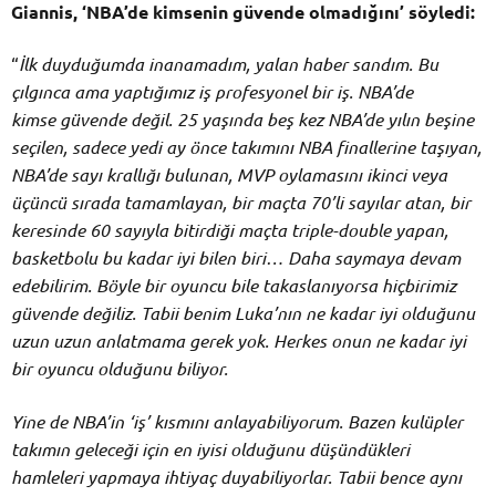
Giannis, ‘NBA’de kimsenin güvende olmadığını’ söyledi:
“
İlk duyduğumda inanamadım, yalan haber sandım. Bu
çılgınca ama yaptığımız iş profesyonel bir iş. NBA’de
kimse
güvende değil. 25 yaşında beş kez NBA’de yılın beşine
seçilen, sadece yedi ay önce takımını NBA finallerine taşıyan,
NBA’de sayı krallığı bulunan, MVP oylamasını ikinci veya
üçüncü sırada tamamlayan, bir maçta 70’li sayılar atan, bir
keresinde 60 sayıyla bitirdiği maçta triple-double yapan,
basketbolu bu kadar iyi bilen biri… Daha saymaya devam
edebilirim. Böyle bir oyuncu bile takaslanıyorsa hiçbirimiz
güvende değiliz. Tabii benim Luka’nın ne kadar iyi olduğunu
uzun uzun anlatmama gerek yok. Herkes onun ne kadar iyi
bir oyuncu olduğunu biliyor.
Yine de NBA’in ‘iş’ kısmını anlayabiliyorum. Bazen kulüpler
takımın geleceği için en iyisi olduğunu düşündükleri
hamleleri yapmaya ihtiyaç duyabiliyorlar. Tabii bence aynı