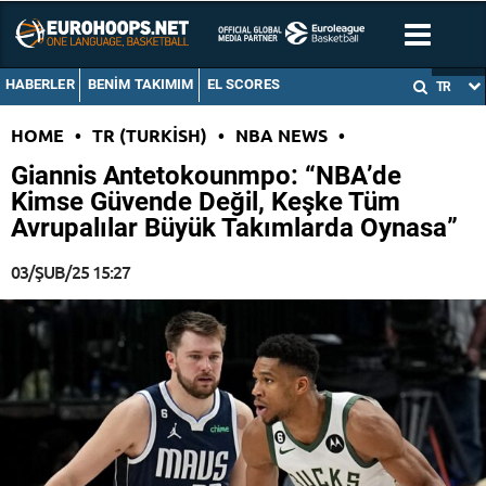
HABERLER
BENIM TAKIMIM
EL SCORES
TR
HOME
•
TR (TURKISH)
•
NBA NEWS
•
Giannis Antetokounmpo: “NBA’de
Kimse Güvende Değil, Keşke Tüm
Avrupalılar Büyük Takımlarda Oynasa”
03/ŞUB/25 15:27