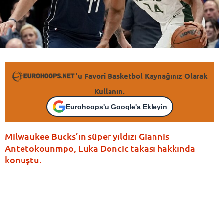
'u Favori Basketbol Kaynağınız Olarak
Kullanın.
Eurohoops'u Google'a Ekleyin
Milwaukee Bucks’ın süper yıldızı Giannis
Antetokounmpo, Luka Doncic takası hakkında
konuştu.