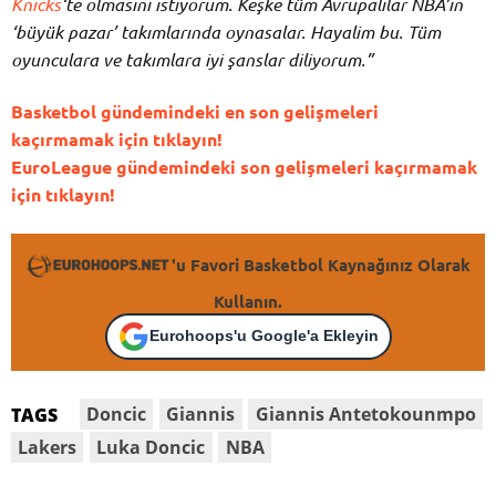
Knicks
‘te olmasını istiyorum. Keşke tüm Avrupalılar NBA’in
‘büyük pazar’ takımlarında oynasalar. Hayalim bu. Tüm
oyunculara ve takımlara iyi şanslar diliyorum.”
Basketbol gündemindeki en son gelişmeleri
kaçırmamak için tıklayın!
EuroLeague gündemindeki son gelişmeleri kaçırmamak
için tıklayın!
'u Favori Basketbol Kaynağınız Olarak
Kullanın.
Eurohoops'u Google'a Ekleyin
Doncic
Giannis
Giannis Antetokounmpo
TAGS
Lakers
Luka Doncic
NBA