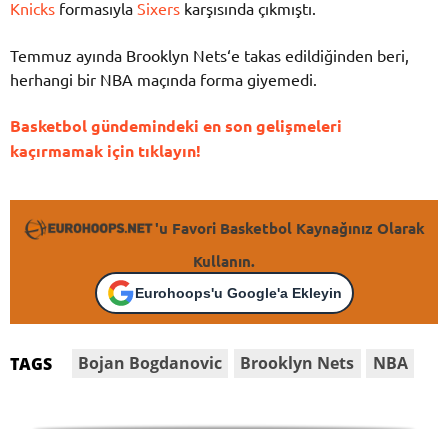
Knicks
formasıyla
Sixers
karşısında çıkmıştı.
Temmuz ayında Brooklyn Nets‘e takas edildiğinden beri,
herhangi bir NBA maçında forma giyemedi.
Basketbol gündemindeki en son gelişmeleri
kaçırmamak için tıklayın!
'u Favori Basketbol Kaynağınız Olarak
Kullanın.
Eurohoops'u Google'a Ekleyin
Bojan Bogdanovic
Brooklyn Nets
NBA
TAGS