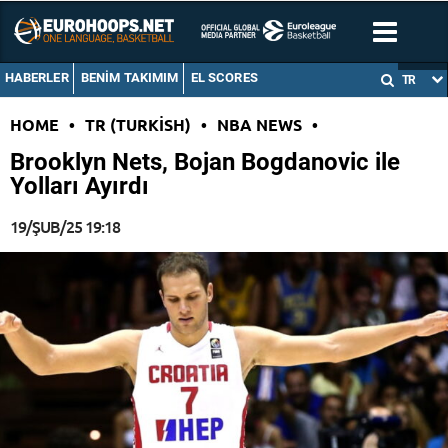
HABERLER
BENIM TAKIMIM
EL SCORES
TR
HOME
•
TR (TURKISH)
•
NBA NEWS
•
Brooklyn Nets, Bojan Bogdanovic ile
Yolları Ayırdı
19/ŞUB/25 19:18