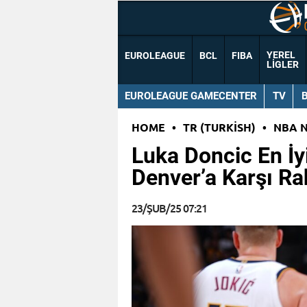
YEREL
EUROLEAGUE
BCL
FIBA
LIGLER
EUROLEAGUE GAMECENTER
TV
HOME
•
TR (TURKISH)
•
NBA 
Luka Doncic En İy
Denver’a Karşı Ra
23/ŞUB/25 07:21