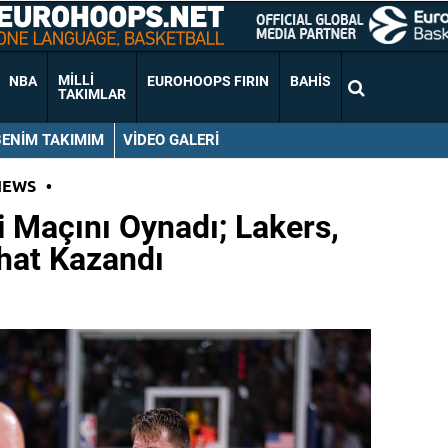
MILLI
NBA
EUROHOOPS FIRIN
BAHIS
TAKIMLAR
BENIM TAKIMIM
VIDEO GALERI
NEWS
•
i Maçını Oynadı; Lakers,
hat Kazandı