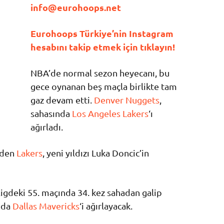
info@eurohoops.net
Eurohoops Türkiye’nin Instagram
hesabını takip etmek için tıklayın!
NBA’de normal sezon heyecanı, bu
gece oynanan beş maçla birlikte tam
gaz devam etti.
Denver Nuggets
,
sahasında
Los Angeles Lakers
‘ı
ağırladı.
eden
Lakers
, yeni yıldızı Luka Doncic’in
ligdeki 55. maçında 34. kez sahadan galip
ında
Dallas Mavericks
‘i ağırlayacak.