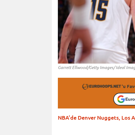
Garrett Ellwood/Getty Images/ Ideal Ima
'u Fav
Euro
NBA’de Denver Nuggets, Los An