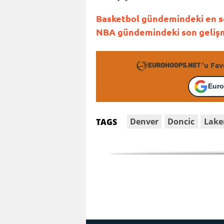
Basketbol gündemindeki en so
NBA gündemindeki son gelişme
'u Fav
Euro
Denver
Doncic
Lake
TAGS