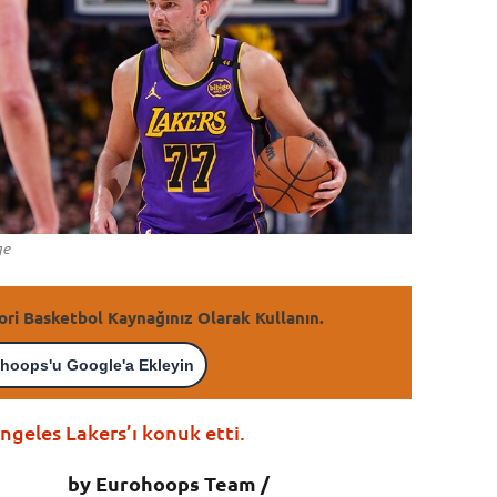
ge
ori Basketbol Kaynağınız Olarak Kullanın.
hoops'u Google'a Ekleyin
geles Lakers’ı konuk etti.
by Eurohoops Team /