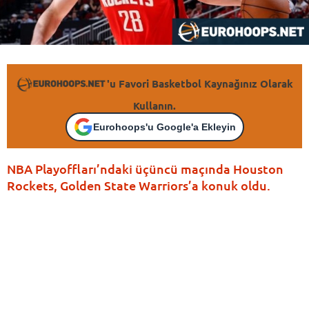
'u Favori Basketbol Kaynağınız Olarak
Kullanın.
Eurohoops'u Google'a Ekleyin
NBA Playoffları’ndaki üçüncü maçında Houston
Rockets, Golden State Warriors’a konuk oldu.