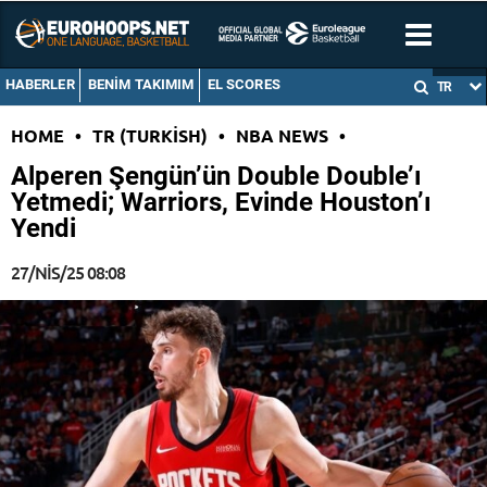
HABERLER
BENIM TAKIMIM
EL SCORES
TR
HOME
•
TR (TURKISH)
•
NBA NEWS
•
Alperen Şengün’ün Double Double’ı
Yetmedi; Warriors, Evinde Houston’ı
Yendi
27/NIS/25 08:08