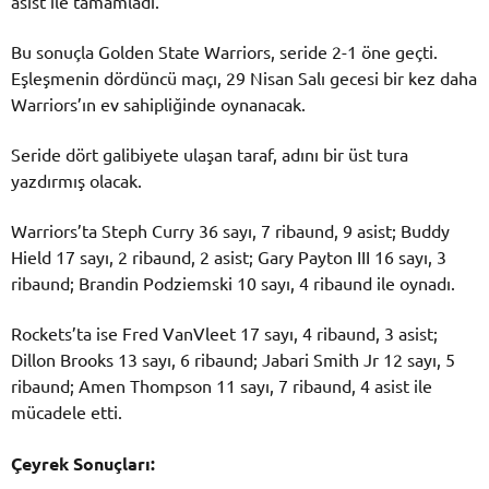
asist ile tamamladı.
Bu sonuçla Golden State Warriors, seride 2-1 öne geçti.
Eşleşmenin dördüncü maçı, 29 Nisan Salı gecesi bir kez daha
Warriors’ın ev sahipliğinde oynanacak.
Seride dört galibiyete ulaşan taraf, adını bir üst tura
yazdırmış olacak.
Warriors’ta Steph Curry 36 sayı, 7 ribaund, 9 asist; Buddy
Hield 17 sayı, 2 ribaund, 2 asist; Gary Payton III 16 sayı, 3
ribaund; Brandin Podziemski 10 sayı, 4 ribaund ile oynadı.
Rockets’ta ise Fred VanVleet 17 sayı, 4 ribaund, 3 asist;
Dillon Brooks 13 sayı, 6 ribaund; Jabari Smith Jr 12 sayı, 5
ribaund; Amen Thompson 11 sayı, 7 ribaund, 4 asist ile
mücadele etti.
Çeyrek Sonuçları: