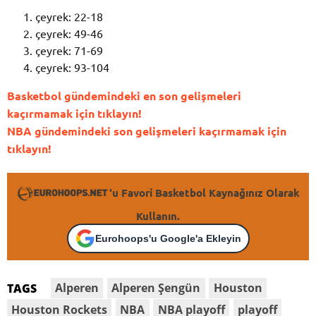
çeyrek: 22-18
çeyrek: 49-46
çeyrek: 71-69
çeyrek: 93-104
Basketbol gündemindeki en son gelişmeleri
kaçırmamak için tıklayın!
NBA gündemindeki son gelişmeleri kaçırmamak için
tıklayın!
'u Favori Basketbol Kaynağınız Olarak
Kullanın.
Eurohoops'u Google'a Ekleyin
Alperen
Alperen Şengün
Houston
TAGS
Houston Rockets
NBA
NBA playoff
playoff