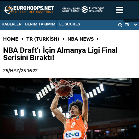
HABERLER
BENIM TAKIMIM
EL SCORES
TR
HOME
•
TR (TURKISH)
•
NBA NEWS
•
NBA Draft’ı İçin Almanya Ligi Final
Serisini Bıraktı!
25/HAZ/25 16:22