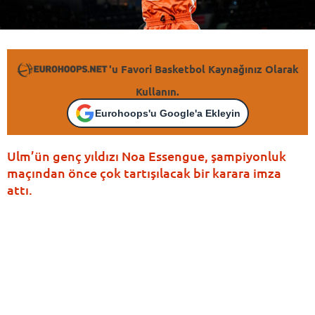
'u Favori Basketbol Kaynağınız Olarak
Kullanın.
Eurohoops'u Google'a Ekleyin
Ulm’ün genç yıldızı Noa Essengue, şampiyonluk
maçından önce çok tartışılacak bir karara imza
attı.