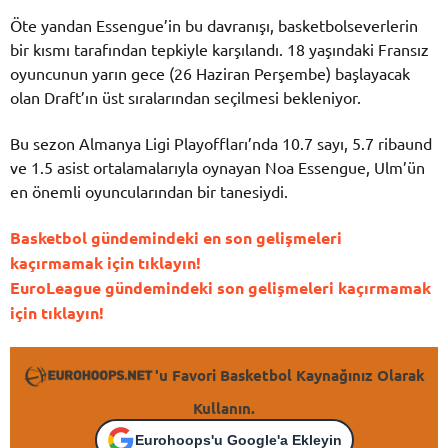
Öte yandan Essengue’in bu davranışı, basketbolseverlerin
bir kısmı tarafından tepkiyle karşılandı. 18 yaşındaki Fransız
oyuncunun yarın gece (26 Haziran Perşembe) başlayacak
olan Draft’ın üst sıralarından seçilmesi bekleniyor.
Bu sezon Almanya Ligi Playoffları’nda 10.7 sayı, 5.7 ribaund
ve 1.5 asist ortalamalarıyla oynayan Noa Essengue, Ulm’ün
en önemli oyuncularından bir tanesiydi.
Basketbol gündemindeki en son gelişmeleri
kaçırmamak için tıklayın!
EuroLeague gündemindeki son gelişmeleri kaçırmamak
için tıklayın!
'u Favori Basketbol Kaynağınız Olarak
Kullanın.
Eurohoops'u Google'a Ekleyin