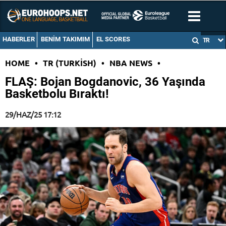
HABERLER
BENIM TAKIMIM
EL SCORES
TR
HOME
•
TR (TURKISH)
•
NBA NEWS
•
FLAŞ: Bojan Bogdanovic, 36 Yaşında
Basketbolu Bıraktı!
29/HAZ/25 17:12