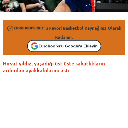
'u Favori Basketbol Kaynağınız Olarak
Kullanın.
Eurohoops'u Google'a Ekleyin
Hırvat yıldız, yaşadığı üst üste sakatlıkların
ardından ayakkabılarını astı.