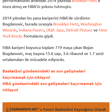
performansının ardından 2014 yazında
Brooklyn Nets
‘e
imza atmış ve NBA’in yolunu tutmuştu.
2014 yılından bu yana kariyerini NBA’de sürdüren
Bogdanovic, burada sırasıyla
Brooklyn Nets
,
Washington
Wizards
,
Indiana Pacers
,
Utah Jazz
,
Detroit Pistons
ve
New
York Knicks
formalarını giydi.
NBA kariyeri boyunca toplam 719 maça çıkan Bojan
Bogdanovic, maç başına 15.6 sayı, 3.6 ribaund ve 1.7 asist
ortalamaları ile mücadele ediyordu.
Basketbol gündemindeki en son gelişmeleri
kaçırmamak için tıklayın!
NBA gündemindeki son gelişmeleri kaçırmamak için
tıklayın!
'u Favori Basketbol Kaynağınız Olarak