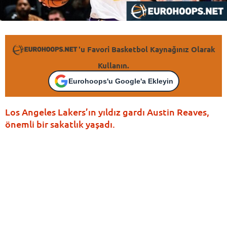
'u Favori Basketbol Kaynağınız Olarak
Kullanın.
Eurohoops'u Google'a Ekleyin
Los Angeles Lakers’ın yıldız gardı Austin Reaves,
önemli bir sakatlık yaşadı.