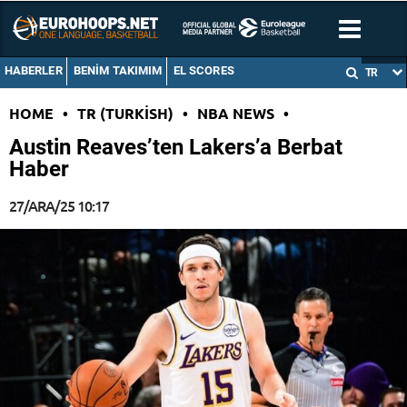
HABERLER
BENIM TAKIMIM
EL SCORES
TR
HOME
•
TR (TURKISH)
•
NBA NEWS
•
Austin Reaves’ten Lakers’a Berbat
Haber
27/ARA/25 10:17