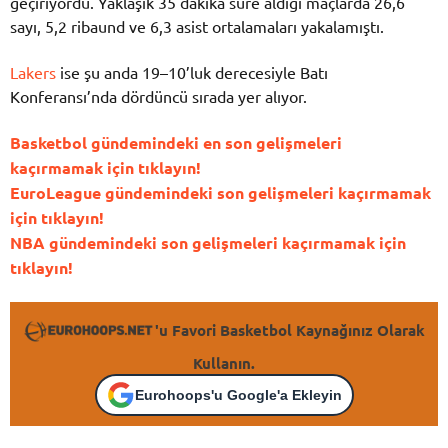
geçiriyordu. Yaklaşık 35 dakika süre aldığı maçlarda 26,6
sayı, 5,2 ribaund ve 6,3 asist ortalamaları yakalamıştı.
Lakers
ise şu anda 19–10’luk derecesiyle Batı
Konferansı’nda dördüncü sırada yer alıyor.
Basketbol gündemindeki en son gelişmeleri
kaçırmamak için tıklayın!
EuroLeague gündemindeki son gelişmeleri kaçırmamak
için tıklayın!
NBA gündemindeki son gelişmeleri kaçırmamak için
tıklayın!
'u Favori Basketbol Kaynağınız Olarak
Kullanın.
Eurohoops'u Google'a Ekleyin