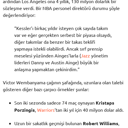
ardından Los Angeles ona 4 yıllık, 130 milyon dolarlık bir
sözleşme verdi. Bir NBA personel direktörü durumu şöyle
değerlendiriyor:
“Kessler’ı birkaç yıldır isteyen çok sayıda takım
var ve eğer gerçekten serbest bir piyasa olsaydı,
diğer takımlar da benzer bir takas teklifi
yapmaya istekli olabilirdi. Ancak sırf prensip
meselesi yüzünden Ainges’larla (
Jazz
yönetim
liderleri Danny ve Austin Ainge) büyük bir
anlaşma yapmaktan çekinirdim.”
Victor Wembanyama çağının şafağında, uzunlara olan talebi
gösteren diğer bazı çarpıcı örnekler şunlar:
Son iki sezonda sadece 74 maç oynayan
Kristaps
Porzingis
,
Warriors
‘tan iki yıl için 40 milyon dolar aldı.
Uzun bir sakatlık geçmişi bulunan
Robert Williams
,