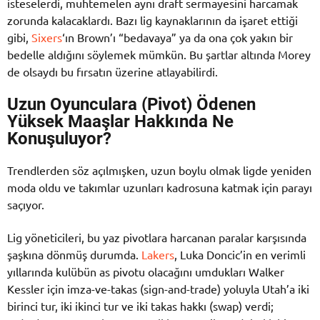
isteselerdi, muhtemelen aynı draft sermayesini harcamak
zorunda kalacaklardı. Bazı lig kaynaklarının da işaret ettiği
gibi,
Sixers
‘ın Brown’ı “bedavaya” ya da ona çok yakın bir
bedelle aldığını söylemek mümkün. Bu şartlar altında Morey
de olsaydı bu fırsatın üzerine atlayabilirdi.
Uzun Oyunculara (Pivot) Ödenen
Yüksek Maaşlar Hakkında Ne
Konuşuluyor?
Trendlerden söz açılmışken, uzun boylu olmak ligde yeniden
moda oldu ve takımlar uzunları kadrosuna katmak için parayı
saçıyor.
Lig yöneticileri, bu yaz pivotlara harcanan paralar karşısında
şaşkına dönmüş durumda.
Lakers
, Luka Doncic’in en verimli
yıllarında kulübün as pivotu olacağını umdukları Walker
Kessler için imza-ve-takas (sign-and-trade) yoluyla Utah’a iki
birinci tur, iki ikinci tur ve iki takas hakkı (swap) verdi;