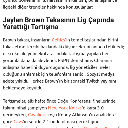
ligdeki diğer trendler hakkında konuşulanlar:
Jaylen Brown Takasının Lig Çapında
Yarattığı Tartışma
Brown takası, insanların
Celtics
‘in temel taşlarından birini
takas etme tercihi hakkındaki düşüncelerini anında tetikledi;
eski ekol ile yeni ekol arasındaki tartışma yapılan her
yorumla daha da alevlendi. ESPN’den Shams Charania
anlaşma haberini duyurduğunda, lig yöneticileri neler
olduğunu anlamak için telefonlara sarıldı. Sosyal medya
adeta yıkıldı. Herkes Brown’ın bir sonraki Twitch yayınını
beklemeye koyuldu.
Tartışmalar, altı hafta önce Doğu Konferansı finallerinde
takımı nihai şampiyon
New York Knicks
‘e karşı 3-0
gerideyken,
Cavaliers
koçu Kenny Atkinson’ın analizlere
göre
Cavs
‘in seride 2-1 önde olması gerektiğini
söylemesinin ardından başlamıştı. Ligin,
New York Knicks
‘in