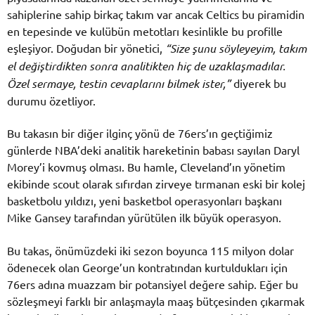
sahiplerine sahip birkaç takım var ancak Celtics bu piramidin
en tepesinde ve kulübün metotları kesinlikle bu profille
eşleşiyor. Doğudan bir yönetici,
“Size şunu söyleyeyim, takım
el değiştirdikten sonra analitikten hiç de uzaklaşmadılar.
Özel sermaye, testin cevaplarını bilmek ister,”
diyerek bu
durumu özetliyor.
Bu takasın bir diğer ilginç yönü de 76ers’ın geçtiğimiz
günlerde NBA’deki analitik hareketinin babası sayılan Daryl
Morey’i kovmuş olması. Bu hamle, Cleveland’ın yönetim
ekibinde scout olarak sıfırdan zirveye tırmanan eski bir kolej
basketbolu yıldızı, yeni basketbol operasyonları başkanı
Mike Gansey tarafından yürütülen ilk büyük operasyon.
Bu takas, önümüzdeki iki sezon boyunca 115 milyon dolar
ödenecek olan George’un kontratından kurtuldukları için
76ers adına muazzam bir potansiyel değere sahip. Eğer bu
sözleşmeyi farklı bir anlaşmayla maaş bütçesinden çıkarmak