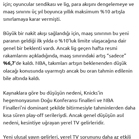
için; oyuncular sendikası ve lig, para akışını dengelemeye ve
maaş sınırını üç yıl boyunca yıllık maksimum %10 artışla
sınırlamaya karar vermişti.
Büyük bir nakit akışı sağlandığı için, maaş sınırının bu yeni
paranın geldiği ilk yılda o %10’luk limite ulaşacağına dair
genel bir beklenti vardı. Ancak lig geçen hafta resmi
rakamlarını açıkladığında, maaş sınırındaki artış “sadece”
%6,7
‘de kaldı. NBA, takımları artışın beklenenden düşük
olacağı konusunda uyarmıştı ancak bu oran tahmin edilenin
bile altında kaldı.
Kaynaklara göre bu düşüşün nedeni, Knicks’in
hegemonyasının Doğu Konferansı finalleri ve NBA
Finalleri’ni dominant şekilde bitirmesiyle tahminlerden daha
kısa süren play-off serileriydi. Ancak genel düşüşün asıl
nedeni, kesintiye uğrayan yerel TV gelirleridir.
Yeni ulusal yayın gelirleri, yerel TV sorununu daha az etkili