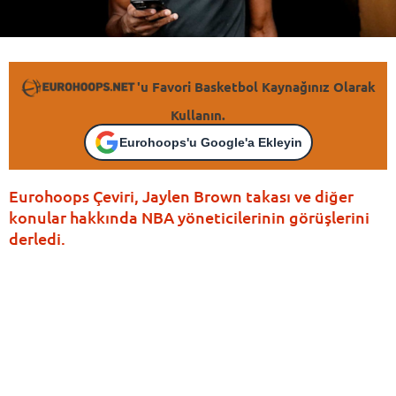
'u Favori Basketbol Kaynağınız Olarak
Kullanın.
Eurohoops'u Google'a Ekleyin
Eurohoops Çeviri, Jaylen Brown takası ve diğer
konular hakkında NBA yöneticilerinin görüşlerini
derledi.