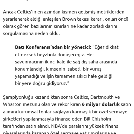
Ancak Celtics’in en azından kısmen gelişmiş metriklerden
yararlanarak aldığı anlaşılan Brown takası kararı, onları öncü
olarak gören bazılarının sınırları ne kadar zorladıklarını
sorgulamasına neden oldu.
Batı Konferansı’ndan bir yönetici:
“Eğer dikkat
etmezsek beyzbola dönüşeceğiz. Her
savunmacının ikinci kale ile sağ dış saha arasında
konumlandığı, kimsenin isabetli bir vuruş
yapamadığı ve işin tamamen sıkıcı hale geldiği
bir yere doğru gidiyoruz.”
Şampiyonluğu kazandıktan sonra Celtics, Dartmouth ve
Wharton mezunu olan ve rekor kıran
6 milyar dolarlık
satın
alımını kurumsal fonlar sağlayan karmaşık bir özel sermaye
şirketleri yapılanmasıyla finanse eden Bill Chisholm
tarafından satın alındı. NBA’de paralarını yüksek finans
piyasalarında kazanan özel sermaye yatırımcılarına ve