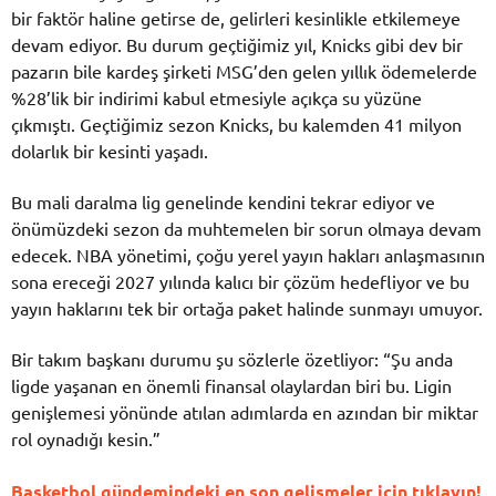
bir faktör haline getirse de, gelirleri kesinlikle etkilemeye
devam ediyor. Bu durum geçtiğimiz yıl, Knicks gibi dev bir
pazarın bile kardeş şirketi MSG’den gelen yıllık ödemelerde
%28’lik bir indirimi kabul etmesiyle açıkça su yüzüne
çıkmıştı. Geçtiğimiz sezon Knicks, bu kalemden 41 milyon
dolarlık bir kesinti yaşadı.
Bu mali daralma lig genelinde kendini tekrar ediyor ve
önümüzdeki sezon da muhtemelen bir sorun olmaya devam
edecek. NBA yönetimi, çoğu yerel yayın hakları anlaşmasının
sona ereceği 2027 yılında kalıcı bir çözüm hedefliyor ve bu
yayın haklarını tek bir ortağa paket halinde sunmayı umuyor.
Bir takım başkanı durumu şu sözlerle özetliyor: “Şu anda
ligde yaşanan en önemli finansal olaylardan biri bu. Ligin
genişlemesi yönünde atılan adımlarda en azından bir miktar
rol oynadığı kesin.”
Basketbol gündemindeki en son gelişmeler için tıklayın!