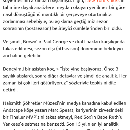
tahmine dayalı analizlere meydan okuyan yenilmez bir güce
nasıl dönüştüğünü mantıklı bir çerçeveye oturtmakta
zorlanması sebebiyle, bu açıklama geçtiğimiz sezon
sonrasının (postseason) belirleyici cümlelerinden biri oldu.
Ve şimdi, Brown’ın Paul George ve draft hakları karşılığında
takas edilmesi, sezon dışı (offseason) döneminin belirleyici
anı haline gelebilir.
Deneyimli bir asistan koç, > “İşte yine başlıyoruz. Önce 3
sayılık atışlardı, sonra diğer detaylar ve şimdi de analitik. Her
zaman işi çok ileri götürüyoruz” sözleriyle tepkisini dile
getirdi.
Naismith Şöhretler Müzesi’nin medya kanadına kabul edilen
Andscape köşe yazarı Marc Spears, kariyerinin zirvesindeki
bir Finaller MVP’sini takas etmeyi, Red Sox’ın Babe Ruth’u
Yankees’e satmasına benzetti. Son 15 yılın en iyi analitik