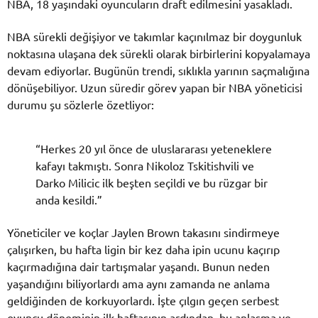
NBA, 18 yaşındaki oyuncuların draft edilmesini yasakladı.
NBA sürekli değişiyor ve takımlar kaçınılmaz bir doygunluk
noktasına ulaşana dek sürekli olarak birbirlerini kopyalamaya
devam ediyorlar. Bugünün trendi, sıklıkla yarının saçmalığına
dönüşebiliyor. Uzun süredir görev yapan bir NBA yöneticisi
durumu şu sözlerle özetliyor:
“Herkes 20 yıl önce de uluslararası yeteneklere
kafayı takmıştı. Sonra Nikoloz Tskitishvili ve
Darko Milicic ilk beşten seçildi ve bu rüzgar bir
anda kesildi.”
Yöneticiler ve koçlar Jaylen Brown takasını sindirmeye
çalışırken, bu hafta ligin bir kez daha ipin ucunu kaçırıp
kaçırmadığına dair tartışmalar yaşandı. Bunun neden
yaşandığını biliyorlardı ama aynı zamanda ne anlama
geldiğinden de korkuyorlardı. İşte çılgın geçen serbest
oyuncu döneminin ilk haftasının ardından, bu anlaşma ve