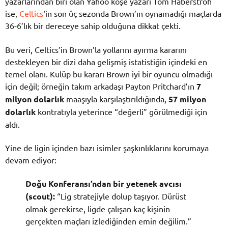
yazarlarından biri olan Yahoo köşe yazarı Tom Haberstroh
ise,
Celtics
‘in son üç sezonda Brown’ın oynamadığı maçlarda
36-6’lık bir dereceye sahip olduğuna dikkat çekti.
Bu veri, Celtics’in Brown’la yollarını ayırma kararını
destekleyen bir dizi daha gelişmiş istatistiğin içindeki en
temel olanı. Kulüp bu kararı Brown iyi bir oyuncu olmadığı
için değil; örneğin takım arkadaşı Payton Pritchard’ın
7
milyon dolarlık
maaşıyla karşılaştırıldığında,
57 milyon
dolarlık
kontratıyla yeterince “değerli” görülmediği için
aldı.
Yine de ligin içinden bazı isimler şaşkınlıklarını korumaya
devam ediyor:
Doğu Konferansı’ndan bir yetenek avcısı
(scout):
“Lig stratejiyle dolup taşıyor. Dürüst
olmak gerekirse, ligde çalışan kaç kişinin
gerçekten maçları izlediğinden emin değilim.”