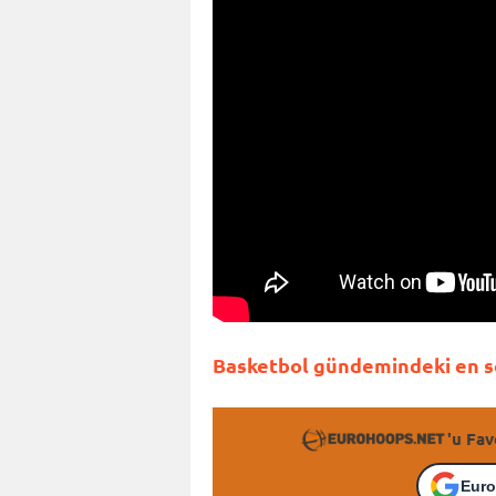
Basketbol gündemindeki en so
'u Fav
Euro