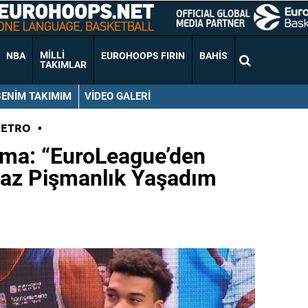
MILLI
NBA
EUROHOOPS FIRIN
BAHIS
TAKIMLAR
BENIM TAKIMIM
VIDEO GALERI
RETRO
•
ma: “EuroLeague’den
iraz Pişmanlık Yaşadım