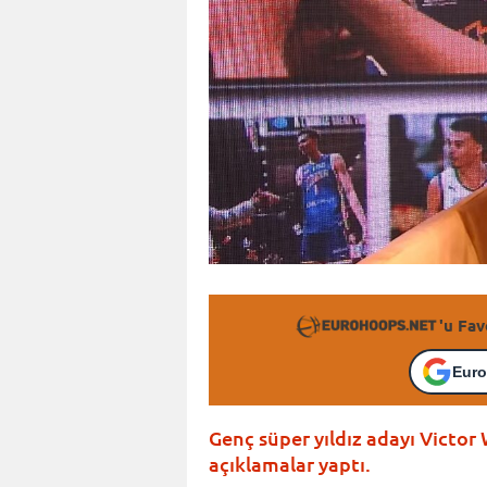
'u Fav
Euro
Genç süper yıldız adayı Victor
açıklamalar yaptı.