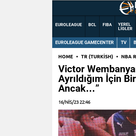
YEREL
EUROLEAGUE
BCL
FIBA
LIGLER
EUROLEAGUE GAMECENTER
TV
HOME
•
TR (TURKISH)
•
NBA 
Victor Wembanya
Ayrıldığım İçin B
Ancak…”
16/NIS/23 22:46