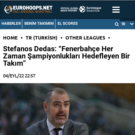
HABERLER
BENIM TAKIMIM
EL SCORES
TR
HOME
•
TR (TURKISH)
•
OTHER LEAGUES
•
Stefanos Dedas: “Fenerbahçe Her
Zaman Şampiyonlukları Hedefleyen Bir
Takım”
04/EYL/22 22:57