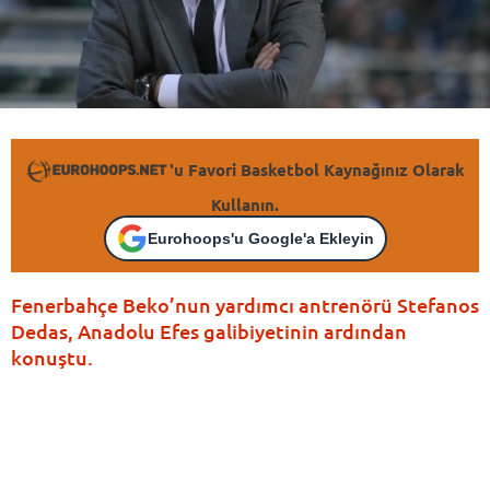
'u Favori Basketbol Kaynağınız Olarak
Kullanın.
Eurohoops'u Google'a Ekleyin
Fenerbahçe Beko’nun yardımcı antrenörü Stefanos
Dedas, Anadolu Efes galibiyetinin ardından
konuştu.