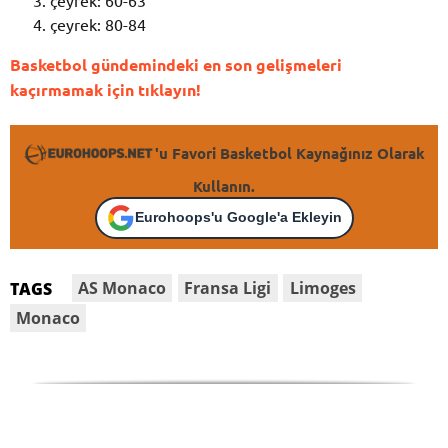
çeyrek: 60-63
çeyrek: 80-84
Basketbol gündemindeki en son gelişmeleri
kaçırmamak için tıklayın!
'u Favori Basketbol Kaynağınız Olarak
Kullanın.
Eurohoops'u Google'a Ekleyin
AS Monaco
Fransa Ligi
Limoges
TAGS
Monaco