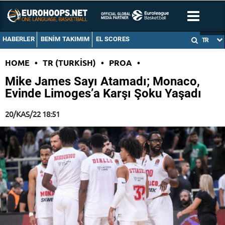
HABERLER
BENIM TAKIMIM
EL SCORES
TR
HOME
•
TR (TURKISH)
•
PROA
•
Mike James Sayı Atamadı; Monaco,
Evinde Limoges’a Karşı Şoku Yaşadı
20/KAS/22 18:51