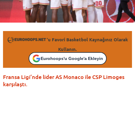
'u Favori Basketbol Kaynağınız Olarak
Kullanın.
Eurohoops'u Google'a Ekleyin
Fransa Ligi’nde lider AS Monaco ile CSP Limoges
karşılaştı.