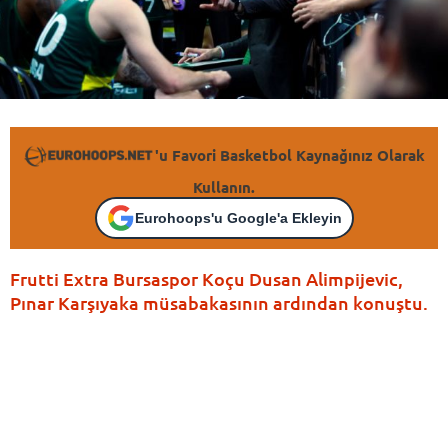
'u Favori Basketbol Kaynağınız Olarak
Kullanın.
Eurohoops'u Google'a Ekleyin
Frutti Extra Bursaspor Koçu Dusan Alimpijevic,
Pınar Karşıyaka müsabakasının ardından konuştu.