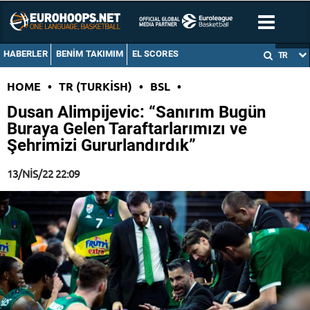
HABERLER
BENIM TAKIMIM
EL SCORES
TR
HOME
•
TR (TURKISH)
•
BSL
•
Dusan Alimpijevic: “Sanırım Bugün
Buraya Gelen Taraftarlarımızı ve
Şehrimizi Gururlandırdık”
13/NIS/22 22:09