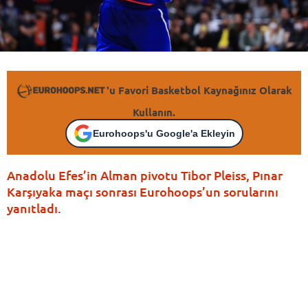
'u Favori Basketbol Kaynağınız Olarak
Kullanın.
Eurohoops'u Google'a Ekleyin
Anadolu Efes’in Alman pivotu Tibor Pleiss, Pınar
Karşıyaka maçı sonrası Eurohoops’un sorularını
yanıtladı.