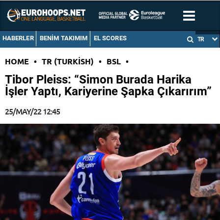
HABERLER
BENIM TAKIMIM
EL SCORES
TR
HOME
•
TR (TURKISH)
•
BSL
•
Tibor Pleiss: “Simon Burada Harika
İşler Yaptı, Kariyerine Şapka Çıkarırım”
25/MAY/22 12:45