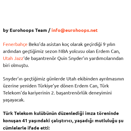
by Eurohoops Team /
info@eurohoops.net
Fenerbahçe
Beko’da asistan koç olarak geçirdiği 9 yılın
ardından geçtiğimiz sezon NBA yolcusu olan Erdem Can,
Utah Jazz
‘de başantrenör Quin Snyder’ın yardımcılarından
biri olmuştu.
Snyder’ın geçtiğimiz günlerde Utah ekibinden ayrılmasının
üzerine yeniden Türkiye’ye dönen Erdem Can, Türk
Telekom’da kariyerinin 2. başantrenörlük deneyimini
yaşayacak.
Türk Telekom kulübünün düzenlediği imza töreninde
konuşan 41 yaşındaki çalıştırıcı, yaşadığı mutluluğu şu
cümlelerle ifade etti: