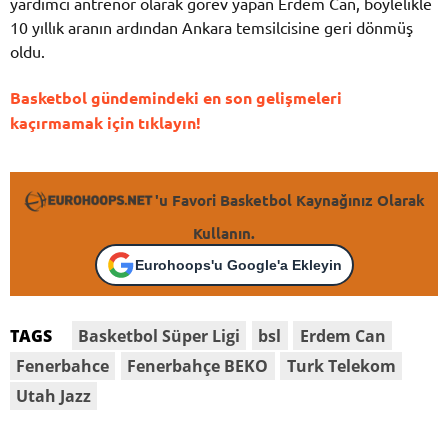
yardımcı antrenör olarak görev yapan Erdem Can, böylelikle
10 yıllık aranın ardından Ankara temsilcisine geri dönmüş
oldu.
Basketbol gündemindeki en son gelişmeleri
kaçırmamak için tıklayın!
'u Favori Basketbol Kaynağınız Olarak
Kullanın.
Eurohoops'u Google'a Ekleyin
Basketbol Süper Ligi
bsl
Erdem Can
TAGS
Fenerbahce
Fenerbahçe BEKO
Turk Telekom
Utah Jazz