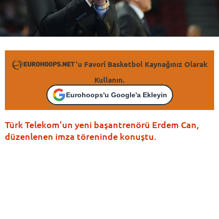
'u Favori Basketbol Kaynağınız Olarak
Kullanın.
Eurohoops'u Google'a Ekleyin
Türk Telekom’un yeni başantrenörü Erdem Can,
düzenlenen imza töreninde konuştu.