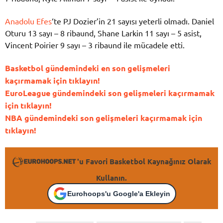
Anadolu Efes
‘te PJ Dozier’in 21 sayısı yeterli olmadı. Daniel
Oturu 13 sayı – 8 ribaund, Shane Larkin 11 sayı – 5 asist,
Vincent Poirier 9 sayı – 3 ribaund ile mücadele etti.
Basketbol gündemindeki en son gelişmeleri
kaçırmamak için tıklayın!
EuroLeague gündemindeki son gelişmeleri kaçırmamak
için tıklayın!
NBA gündemindeki son gelişmeleri kaçırmamak için
tıklayın!
'u Favori Basketbol Kaynağınız Olarak
Kullanın.
Eurohoops'u Google'a Ekleyin