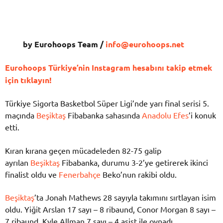
by Eurohoops Team /
info@eurohoops.net
Eurohoops Türkiye’nin Instagram hesabını takip etmek
için tıklayın!
Türkiye Sigorta Basketbol Süper Ligi’nde yarı final serisi 5.
maçında
Beşiktaş
Fibabanka sahasında
Anadolu Efes
’i konuk
etti.
Kıran kırana geçen mücadeleden 82-75 galip
ayrılan
Beşiktaş
Fibabanka, durumu 3-2’ye getirerek ikinci
finalist oldu ve
Fenerbahçe
Beko’nun rakibi oldu.
Beşiktaş
’ta Jonah Mathews 28 sayıyla takımını sırtlayan isim
oldu. Yiğit Arslan 17 sayı – 8 ribaund, Conor Morgan 8 sayı –
7 ribaund, Kyle Allman 7 sayı – 4 asist ile oynadı.