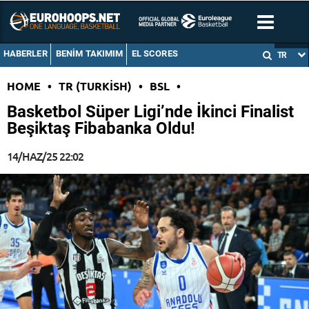
HABERLER
BENIM TAKIMIM
EL SCORES
TR
HOME
•
TR (TURKISH)
•
BSL
•
Basketbol Süper Ligi’nde İkinci Finalist
Beşiktaş Fibabanka Oldu!
14/HAZ/25 22:02