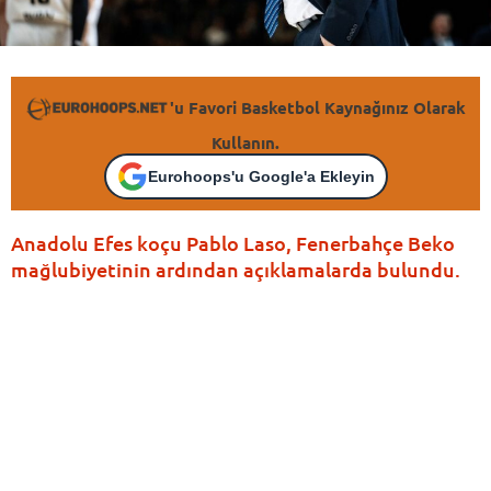
'u Favori Basketbol Kaynağınız Olarak
Kullanın.
Eurohoops'u Google'a Ekleyin
Anadolu Efes koçu Pablo Laso, Fenerbahçe Beko
mağlubiyetinin ardından açıklamalarda bulundu.