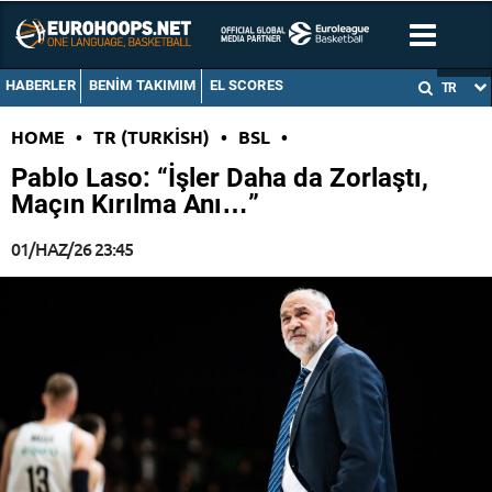
HABERLER
BENIM TAKIMIM
EL SCORES
TR
HOME
•
TR (TURKISH)
•
BSL
•
Pablo Laso: “İşler Daha da Zorlaştı,
Maçın Kırılma Anı…”
01/HAZ/26 23:45