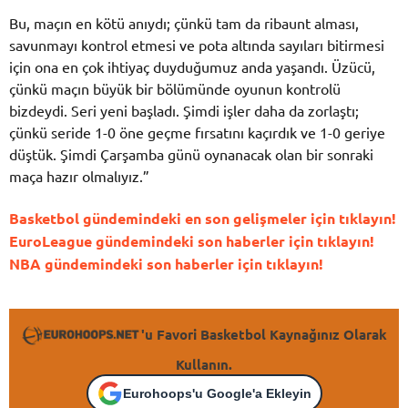
Bu, maçın en kötü anıydı; çünkü tam da ribaunt alması,
savunmayı kontrol etmesi ve pota altında sayıları bitirmesi
için ona en çok ihtiyaç duyduğumuz anda yaşandı. Üzücü,
çünkü maçın büyük bir bölümünde oyunun kontrolü
bizdeydi. Seri yeni başladı. Şimdi işler daha da zorlaştı;
çünkü seride 1-0 öne geçme fırsatını kaçırdık ve 1-0 geriye
düştük. Şimdi Çarşamba günü oynanacak olan bir sonraki
maça hazır olmalıyız.”
Basketbol gündemindeki en son gelişmeler için tıklayın!
EuroLeague gündemindeki son haberler için tıklayın!
NBA gündemindeki son haberler için tıklayın!
'u Favori Basketbol Kaynağınız Olarak
Kullanın.
Eurohoops'u Google'a Ekleyin