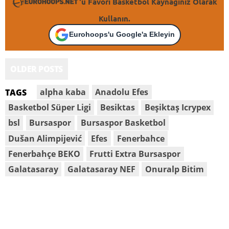
'u Favori Basketbol Kaynağınız Olarak
Kullanın.
Eurohoops'u Google'a Ekleyin
OLDER POSTS
alpha kaba
Anadolu Efes
TAGS
Basketbol Süper Ligi
Besiktas
Beşiktaş Icrypex
bsl
Bursaspor
Bursaspor Basketbol
Dušan Alimpijević
Efes
Fenerbahce
Fenerbahçe BEKO
Frutti Extra Bursaspor
Galatasaray
Galatasaray NEF
Onuralp Bitim