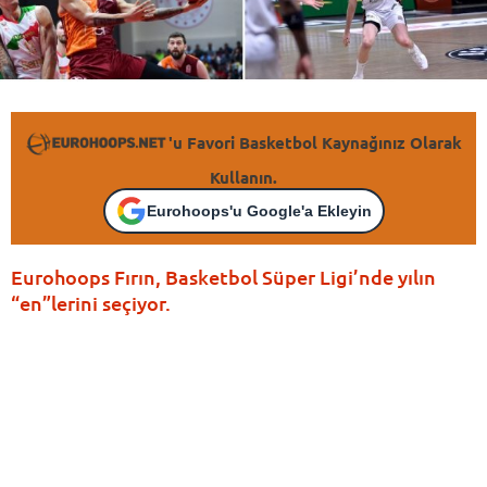
'u Favori Basketbol Kaynağınız Olarak
Kullanın.
Eurohoops'u Google'a Ekleyin
Eurohoops Fırın, Basketbol Süper Ligi’nde yılın
“en”lerini seçiyor.