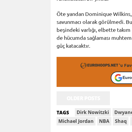
Öte yandan Dominique Wilkins, k
savunmacı olarak görülmedi. B
beşindeki varlığı, elbette takım
de hücumda sağlaması muhtemel
güç katacaktır.
'u Fav
Euro
OLDER POSTS
Dirk Nowitzki
Dwyan
TAGS
Michael Jordan
NBA
Shaq