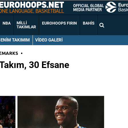
MILLI
NBA
EUROHOOPS FIRIN
BAHIS
TAKIMLAR
BENIM TAKIMIM
VIDEO GALERI
EMARKS
•
Takım, 30 Efsane