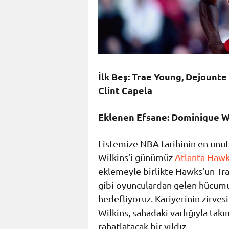
İlk Beş: Trae Young, Dejounte
Clint Capela
Eklenen Efsane: Dominique W
Listemize NBA tarihinin en unu
Wilkins’i günümüz
Atlanta Haw
eklemeyle birlikte Hawks’un Tr
gibi oyunculardan gelen hücumu
hedefliyoruz. Kariyerinin zirves
Wilkins, sahadaki varlığıyla tak
rahatlatacak bir yıldız.