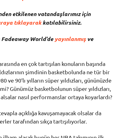
den etkilenen vatandaşlarımız için
raya tıklayarak
katılabilirsiniz.
de Fadeaway World
‘de
yayınlanmış
ve
asında en çok tartışılan konuların başında
ızlarının şimdinin basketbolunda ne tür bir
980 ve 90’lı yılların süper yıldızları, gününüzde
r mi? Günümüz basketbolunun süper yıldızları,
r alsalar nasıl performanslar ortaya koyarlardı?
 cevapla açıklığa kavuşamayacak olsalar da
er tarafından sıkça tartışılıyorlar.
an ilham alarak bugün her NBA takımının ilk