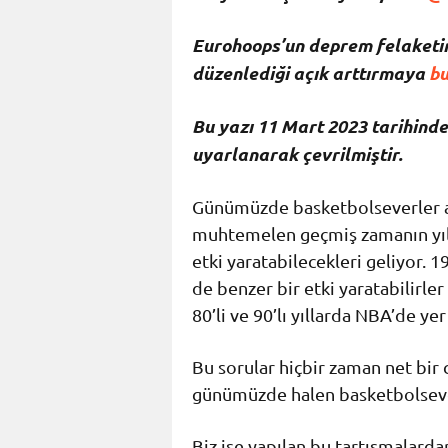
Eurohoops’un deprem felaketin
düzenlediği açık arttırmaya
bu
Bu yazı 11 Mart 2023 tarihin
uyarlanarak çevrilmiştir.
Günümüzde basketbolseverler ar
muhtemelen geçmiş zamanın yıld
etki yaratabilecekleri geliyor. 1
de benzer bir etki yaratabilirle
80’li ve 90’lı yıllarda NBA’de ye
Bu sorular hiçbir zaman net bir
günümüzde halen basketbolseverl
Biz ise yapılan bu tartışmalard