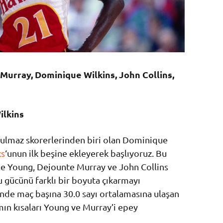
 Murray, Dominique Wilkins, John Collins,
ilkins
tulmaz skorerlerinden biri olan Dominique
ks
‘unun ilk beşine ekleyerek başlıyoruz. Bu
ae Young, Dejounte Murray ve John Collins
 gücünü farklı bir boyuta çıkarmayı
inde maç başına 30.0 sayı ortalamasına ulaşan
ımın kısaları Young ve Murray’i epey