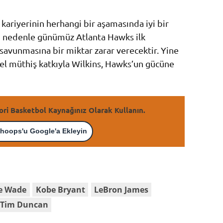
ariyerinin herhangi bir aşamasında iyi bir
u nedenle günümüz Atlanta Hawks ilk
 savunmasına bir miktar zarar verecektir. Yine
 müthiş katkıyla Wilkins, Hawks’un gücüne
ori Basketbol Kaynağınız Olarak Kullanın.
hoops'u Google'a Ekleyin
e Wade
Kobe Bryant
LeBron James
Tim Duncan