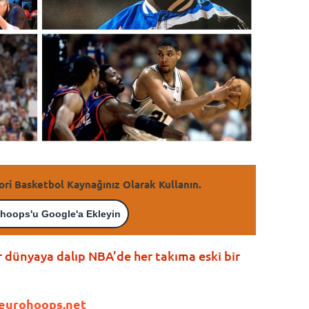
ori Basketbol Kaynağınız Olarak Kullanın.
hoops'u Google'a Ekleyin
ir dünyaya dalıp NBA’de her takıma eski bir
eurohoops.net