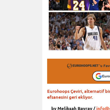
'u Fav
Euro
Eurohoops Çeviri, alternatif b
efsanesini geri ekliyor.
by Melikşah Bayrav /
info@