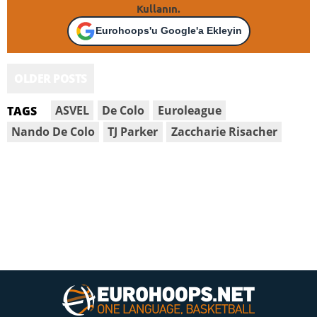
Kullanın.
Eurohoops'u Google'a Ekleyin
OLDER POSTS
ASVEL
De Colo
Euroleague
TAGS
Nando De Colo
TJ Parker
Zaccharie Risacher