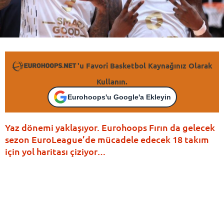
'u Favori Basketbol Kaynağınız Olarak
Kullanın.
Eurohoops'u Google'a Ekleyin
Yaz dönemi yaklaşıyor. Eurohoops Fırın da gelecek
sezon EuroLeague’de mücadele edecek 18 takım
için yol haritası çiziyor…