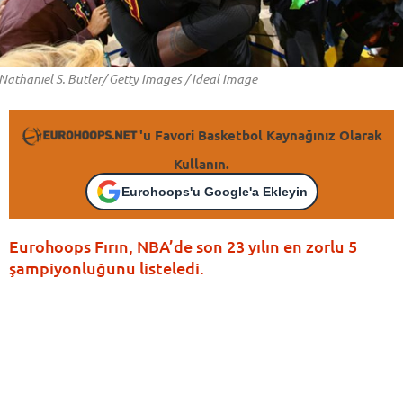
Nathaniel S. Butler/ Getty Images / Ideal Image
'u Favori Basketbol Kaynağınız Olarak
Kullanın.
Eurohoops'u Google'a Ekleyin
Eurohoops Fırın, NBA’de son 23 yılın en zorlu 5
şampiyonluğunu listeledi.