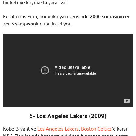
bir kefeye koymakta yarar var.
Eurohoops Fırın, bugünkü yazı serisinde 2000 sonrasının en
zor 5 şampiyonluğunu listeliyor.
5- Los Angeles Lakers (2009)
Kobe Bryant ve
Los Angeles Lakers
,
Boston Celtics
‘e karşı
NBA Finallerinde başarısız olduktan bir sezon sonra, yarım