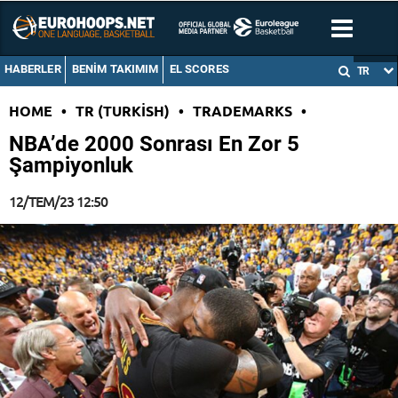
HABERLER
BENIM TAKIMIM
EL SCORES
TR
HOME
•
TR (TURKISH)
•
TRADEMARKS
•
NBA’de 2000 Sonrası En Zor 5
Şampiyonluk
12/TEM/23 12:50