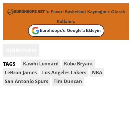
'u Favori Basketbol Kaynağınız Olarak
Kullanın.
Eurohoops'u Google'a Ekleyin
OLDER POSTS
Kawhi Leonard
Kobe Bryant
TAGS
LeBron James
Los Angeles Lakers
NBA
San Antonio Spurs
Tim Duncan