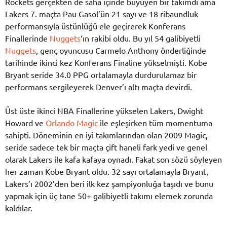
Rockets gerçekten de saha içinde büyüyen bir takımdı ama
Lakers 7. maçta Pau Gasol’ün 21 sayı ve 18 ribaundluk
performansıyla üstünlüğü ele geçirerek Konferans
Finallerinde
Nuggets
‘ın rakibi oldu. Bu yıl 54 galibiyetli
Nuggets
, genç oyuncusu Carmelo Anthony önderliğinde
tarihinde ikinci kez Konferans Finaline yükselmişti. Kobe
Bryant seride 34.0 PPG ortalamayla durdurulamaz bir
performans sergileyerek Denver’ı altı maçta devirdi.
Üst üste ikinci NBA Finallerine yükselen Lakers, Dwight
Howard ve
Orlando Magic
ile eşleşirken tüm momentuma
sahipti. Döneminin en iyi takımlarından olan 2009 Magic,
seride sadece tek bir maçta çift haneli fark yedi ve genel
olarak Lakers ile kafa kafaya oynadı. Fakat son sözü söyleyen
her zaman Kobe Bryant oldu. 32 sayı ortalamayla Bryant,
Lakers’ı 2002’den beri ilk kez şampiyonluğa taşıdı ve bunu
yapmak için üç tane 50+ galibiyetli takımı elemek zorunda
kaldılar.