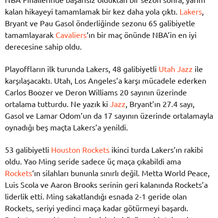
kalan hikayeyi tamamlamak bir kez daha yola çıktı.
Lakers
,
Bryant ve Pau Gasol önderliğinde sezonu 65 galibiyetle
tamamlayarak
Cavaliers
‘ın bir maç önünde NBA’in en iyi
derecesine sahip oldu.
Playoffların ilk turunda Lakers, 48 galibiyetli
Utah Jazz
ile
karşılaşacaktı. Utah, Los Angeles’a karşı mücadele ederken
Carlos Boozer ve Deron Williams 20 sayının üzerinde
ortalama tutturdu. Ne yazık ki
Jazz
, Bryant’ın 27.4 sayı,
Gasol ve Lamar Odom’un da 17 sayının üzerinde ortalamayla
oynadığı beş maçta Lakers’a yenildi.
53 galibiyetli
Houston Rockets
ikinci turda Lakers’ın rakibi
oldu. Yao Ming seride sadece üç maça çıkabildi ama
Rockets
‘ın silahları bununla sınırlı değil. Metta World Peace,
Luis Scola ve Aaron Brooks serinin geri kalanında Rockets’a
liderlik etti. Ming sakatlandığı esnada 2-1 geride olan
Rockets, seriyi yedinci maça kadar götürmeyi başardı.